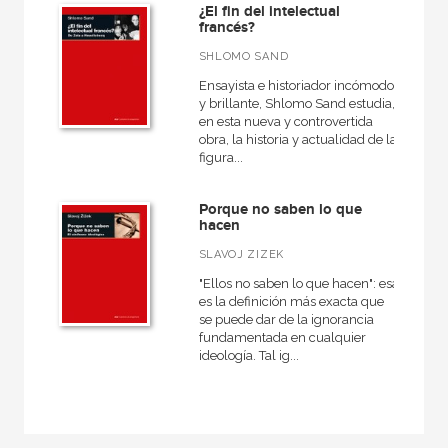
¿El fin del intelectual
francés?
El libro de...
SHLOMO SAND
Filosofía
Ensayista e historiador incómodo
Fundamentos
y brillante, Shlomo Sand estudia,
en esta nueva y controvertida
obra, la historia y actualidad de la
VER TODAS... (19)
figura...
Porque no saben lo que
hacen
NUESTROS FORMATOS
SLAVOJ ZIZEK
Cartoné
"Ellos no saben lo que hacen": esa
es la definición más exacta que
Ebook
se puede dar de la ignorancia
fundamentada en cualquier
Ebook
ideología. Tal ig...
Papel
Rústica