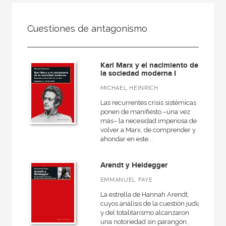
FILTRADO POR:
Cuestiones de antagonismo
Ciencias humanas y sociales
Filosofía
Karl Marx y el nacimiento de
Historia de la filosofía
la sociedad moderna I
MICHAEL HEINRICH
Las recurrentes crisis sistémicas
ponen de manifiesto –una vez
MATERIAS
más– la necesidad imperiosa de
volver a Marx, de comprender y
Estética
ahondar en este...
Ética
Arendt y Heidegger
Medieval
EMMANUEL FAYE
Moderna
La estrella de Hannah Arendt,
Filosofía y crítica de la cultura
cuyos análisis de la cuestión judía
y del totalitarismo alcanzaron
Contemporánea
una notoriedad sin parangón,