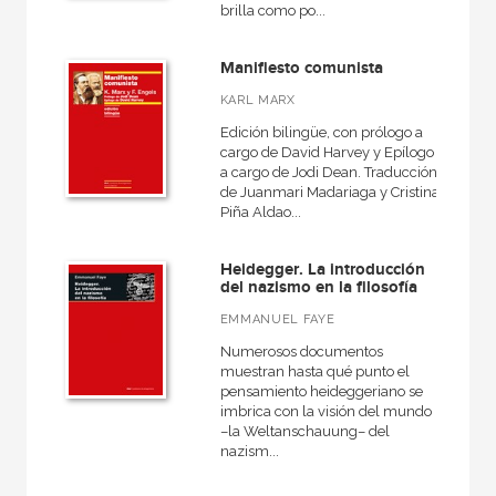
brilla como po...
Filosofía política
Antigua
Manifiesto comunista
General
KARL MARX
Historia de la filosofía
Edición bilingüe, con prólogo a
cargo de David Harvey y Epílogo
a cargo de Jodi Dean. Traducción
de Juanmari Madariaga y Cristina
Piña Aldao...
NUESTRAS COLECCIONES
Heidegger. La introducción
Anverso
del nazismo en la filosofía
Básica de bolsillo
EMMANUEL FAYE
Básica de Bolsillo  Serie Utopías
Numerosos documentos
muestran hasta qué punto el
Biografías
pensamiento heideggeriano se
imbrica con la visión del mundo
Clásica
–la Weltanschauung– del
nazism...
Clásicos del pensamiento
Cuestiones de antagonismo