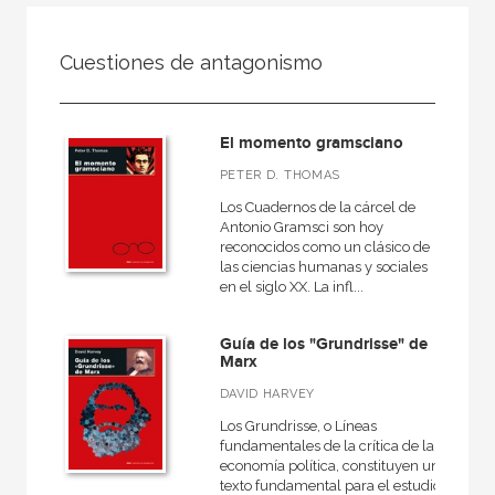
FILTRADO POR:
Cuestiones de antagonismo
Ciencias humanas y sociales
Filosofía
El momento gramsciano
PETER D. THOMAS
Los Cuadernos de la cárcel de
MATERIAS
Antonio Gramsci son hoy
reconocidos como un clásico de
Estética
las ciencias humanas y sociales
en el siglo XX. La infl...
Ética
Medieval
Guía de los "Grundrisse" de
Marx
Moderna
DAVID HARVEY
Filosofía y crítica de la cultura
Los Grundrisse, o Líneas
Contemporánea
fundamentales de la crítica de la
economía política, constituyen un
Filosofía política
texto fundamental para el estudio