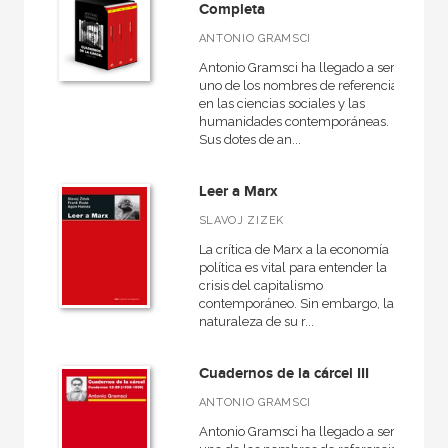
Básica de Bolsillo  Adorno. Obra completa
Completa
Básica de Bolsillo  Serie Cien palabras
ANTONIO GRAMSCI
Antonio Gramsci ha llegado a ser
Básica de Bolsillo  Serie Clásicos de la lengua española
uno de los nombres de referencia
en las ciencias sociales y las
VER TODAS... (49)
humanidades contemporáneas.
Sus dotes de an...
Leer a Marx
NUESTROS FORMATOS
SLAVOJ ZIZEK
Cartoné
La crítica de Marx a la economía
política es vital para entender la
Ebook
crisis del capitalismo
contemporáneo. Sin embargo, la
Ebook
naturaleza de su r...
Papel
Cuadernos de la cárcel III
Rústica
ANTONIO GRAMSCI
Antonio Gramsci ha llegado a ser