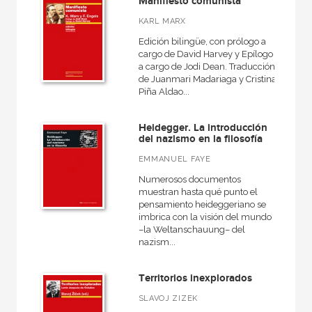
Manifiesto comunista
KARL MARX
Edición bilingüe, con prólogo a
cargo de David Harvey y Epílogo
a cargo de Jodi Dean. Traducción
de Juanmari Madariaga y Cristina
Piña Aldao...
Heidegger. La introducción
del nazismo en la filosofía
EMMANUEL FAYE
Numerosos documentos
muestran hasta qué punto el
pensamiento heideggeriano se
imbrica con la visión del mundo
–la Weltanschauung– del
nazism...
Territorios inexplorados
SLAVOJ ZIZEK