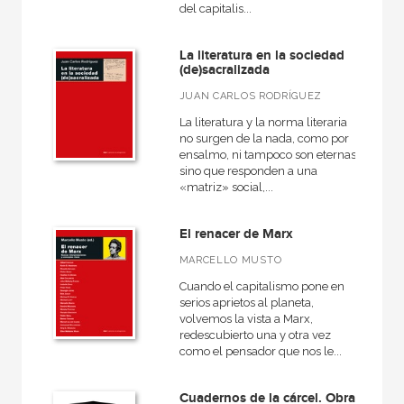
del capitalis...
Antigua
General
La literatura en la sociedad
(de)sacralizada
Historia de la filosofía
JUAN CARLOS RODRÍGUEZ
La literatura y la norma literaria
no surgen de la nada, como por
ensalmo, ni tampoco son eternas,
NUESTRAS COLECCIONES
sino que responden a una
«matriz» social,...
50 Aniversario
Ágora / Teoría
El renacer de Marx
Akadémica
MARCELLO MUSTO
Anverso
Cuando el capitalismo pone en
serios aprietos al planeta,
Arte contemporáneo
volvemos la vista a Marx,
redescubierto una y otra vez
Arte y estética
como el pensador que nos le...
Básica de bolsillo
Cuadernos de la cárcel. Obra