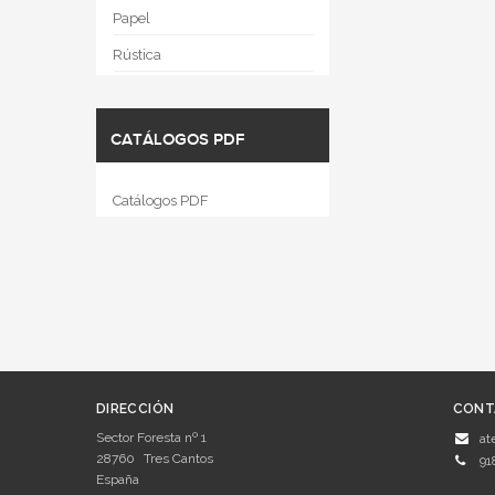
Papel
Rústica
CATÁLOGOS PDF
Catálogos PDF
DIRECCIÓN
CONT
Sector Foresta nº 1
at
28760
Tres Cantos
91
España