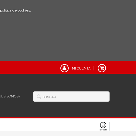
política de cookies
.
MI CUENTA
NES SOMOS?