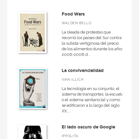
Food Wars
MATERIAS
WALDEN BELLO
+
Actualidad
La oleada de protestas que
recorrió los países del Sur contra
+
Ciencias humanas y sociales
la subida vertiginosa del precio
de los alimentos durante los años
+
Ciencias naturales y técnicas
2006-2008 d...
+
Ficción
La convivencialidad
+
Infantil y juvenil
IVAN ILLICH
+
No - Ficción
La tecnología en su conjunto, el
+
Ocio
sistema de transportes, la escuela
o el sistema sanitario,tal y como
+
Salud
se edificaron a lo largo del siglo
XX,...
+
Texto escolar
El lado oscuro de Google
IPPOLITA