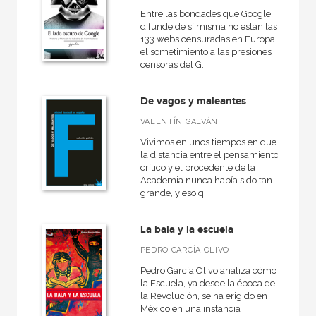
NUESTROS FORMATOS
Entre las bondades que Google
difunde de sí misma no están las
Cartoné
133 webs censuradas en Europa,
el sometimiento a las presiones
Ebook
censoras del G...
Ebook
De vagos y maleantes
Papel
VALENTÍN GALVÁN
Rústica
Vivimos en unos tiempos en que
la distancia entre el pensamiento
crítico y el procedente de la
Academia nunca había sido tan
grande, y eso q...
CATÁLOGOS PDF
Catálogos PDF
La bala y la escuela
PEDRO GARCÍA OLIVO
Pedro García Olivo analiza cómo
la Escuela, ya desde la época de
la Revolución, se ha erigido en
México en una instancia