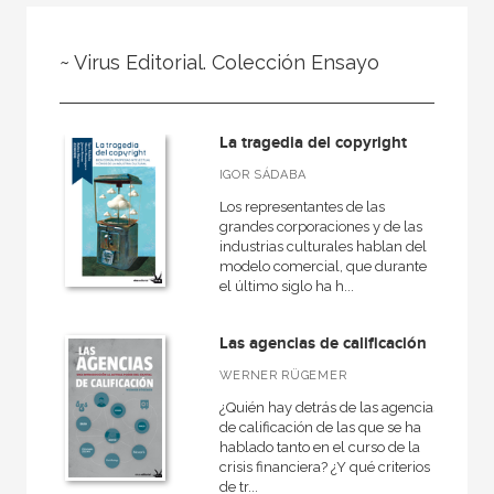
NUESTRAS COLECCIONES
~ Virus Editorial. Colección Ensayo
50 Aniversario
A fondo
La tragedia del copyright
Ágora / Teoría
IGOR SÁDABA
Akadémica
Los representantes de las
Akal Infantil
grandes corporaciones y de las
industrias culturales hablan del
Anverso
modelo comercial, que durante
el último siglo ha h...
Arealonga - Letras galegas
Arqueología
Las agencias de calificación
Arquitectura
WERNER RÜGEMER
Arquitectura (textos de arquitectura)
¿Quién hay detrás de las agencias
de calificación de las que se ha
hablado tanto en el curso de la
VER TODAS... (148)
crisis financiera? ¿Y qué criterios
de tr...