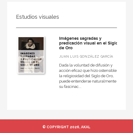
FILTRADO POR:
Estudios visuales
Ciencias humanas y sociales
Lengua y literatura
Imágenes sagradas y
predicación visual en el Siglo
de Oro
MATERIAS
JUAN LUIS GONZÁLEZ GARCÍA
Dada la voluntad de difusión y
Actual
acción eficaz que hizo ostensible
la religiosidad del Siglo de Oro,
Teatro
puede entenderse naturalmente
su fascinac...
Antiguo
Teoría literaria
Moderna
Lingüística
© COPYRIGHT 2026, AKAL
Narrativa