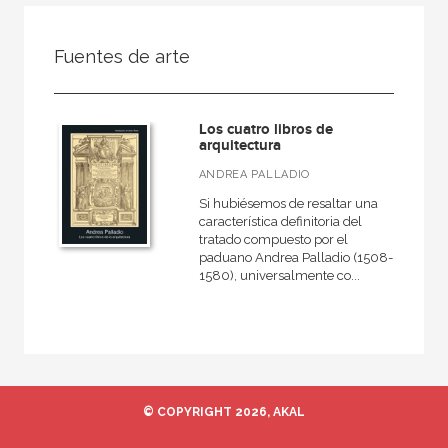
FILTRADO POR:
Fuentes de arte
Ciencias humanas y sociales
Arquitectura
Los cuatro libros de
Teoría de la arquitectura
arquitectura
ANDREA PALLADIO
Si hubiésemos de resaltar una
característica definitoria del
MATERIAS
tratado compuesto por el
paduano Andrea Palladio (1508-
Historia de la arquitectura
1580), universalmente co...
Teoría de la arquitectura
España
Tecnología arquitectónica
Jardinería y paisaje
© COPYRIGHT 2026, AKAL
Moderna