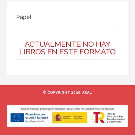
FILTRADO POR:
Papel
Ciencias humanas y sociales
Arquitectura
Teoría de la arquitectura
ACTUALMENTE NO HAY
LIBROS EN ESTE FORMATO
MATERIAS
Historia de la arquitectura
Teoría de la arquitectura
© COPYRIGHT 2026, AKAL
España
Tecnología arquitectónica
Jardinería y paisaje
Moderna