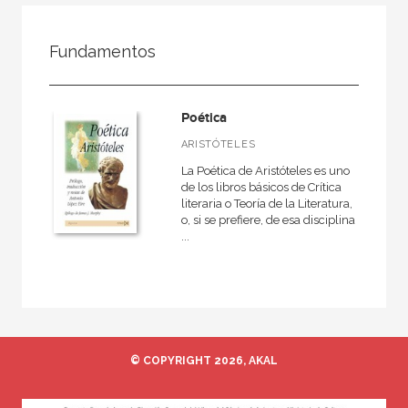
FILTRADO POR:
Fundamentos
Ciencias humanas y sociales
Lengua y literatura
Poética
Teoría literaria
ARISTÓTELES
La Poética de Aristóteles es uno
de los libros básicos de Crítica
literaria o Teoría de la Literatura,
MATERIAS
o, si se prefiere, de esa disciplina
...
Actual
Teatro
Antiguo
Teoría literaria
Moderna
© COPYRIGHT 2026, AKAL
Lingüística