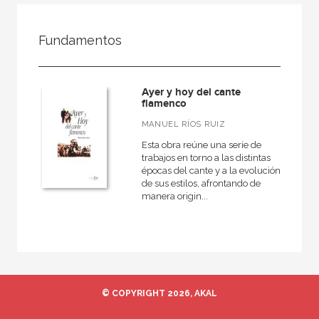
FILTRADO POR:
Fundamentos
Ciencias humanas y sociales
Música
Ayer y hoy del cante
General
flamenco
MANUEL RÍOS RUIZ
Esta obra reúne una serie de
trabajos en torno a las distintas
MATERIAS
épocas del cante y a la evolución
de sus estilos, afrontando de
Didáctica de la música
manera origin...
Medieval
Moderna
Musicas del mundo
Teoría de la música
© COPYRIGHT 2026, AKAL
General