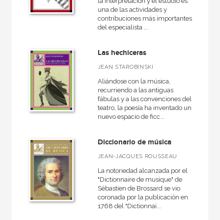
la interpretación y el estudio es
una de las actividades y
CATÁLOGOS PDF
contribuciones más importantes
del especialista ...
Catálogos PDF
Las hechiceras
JEAN STAROBINSKI
Aliándose con la música,
recurriendo a las antiguas
fábulas y a las convenciones del
teatro, la poesía ha inventado un
nuevo espacio de ficc...
Diccionario de música
JEAN-JACQUES ROUSSEAU
La notoriedad alcanzada por el
"Dictionnaire de musique" de
Sébastien de Brossard se vio
coronada por la publicación en
1768 del "Dictionnai...