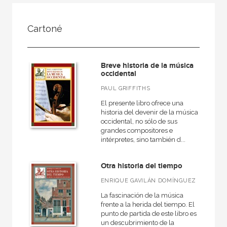
FILTRADO POR:
Cartoné
Ciencias humanas y sociales
Música
Breve historia de la música
General
occidental
PAUL GRIFFITHS
El presente libro ofrece una
historia del devenir de la música
MATERIAS
occidental, no sólo de sus
grandes compositores e
Didáctica de la música
intérpretes, sino también d...
Medieval
Otra historia del tiempo
Moderna
ENRIQUE GAVILÁN DOMÍNGUEZ
Musicas del mundo
La fascinación de la música
Teoría de la música
frente a la herida del tiempo. El
punto de partida de este libro es
General
un descubrimiento de la