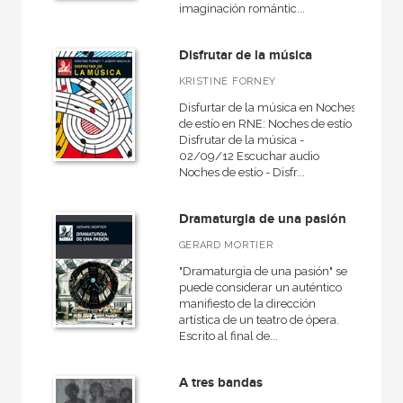
imaginación romántic...
Contemporánea
Danza
Disfrutar de la música
Historia de la música
KRISTINE FORNEY
Disfurtar de la música en Noches
de estío en RNE: Noches de estío -
Disfrutar de la música -
02/09/12 Escuchar audio
NUESTRAS COLECCIONES
Noches de estío - Disfr...
Básica de Bolsillo  Adorno. Obra completa
Dramaturgia de una pasión
Básica de Bolsillo  Serie Referencia
GERARD MORTIER
Diccionarios
"Dramaturgia de una pasión" se
Diccionarios técnicos
puede considerar un auténtico
manifiesto de la dirección
Fuera de colección - H.Blume
artística de un teatro de ópera.
Escrito al final de...
Fundamentos
Grandes temas  Gran formato
A tres bandas