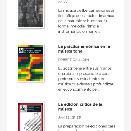
Literaturas
AA.VV.
La música de Iberoamérica es un
Música
fiel reflejo del carácter dinámico
Música, didáctica de la
de la naturaleza humana. Su
forma, melodía, ritmo e
instrumentación han e...
VER TODAS... (13)
La práctica armónica en la
música tonal
ROBERT GAULDIN
NUESTROS FORMATOS
El lector tiene entre sus manos
Cartoné
una obra imprescindible para
profesores y estudiantes de
Ebook
música que deseen profundizar
en el conocimiento de...
Ebook
Papel
La edición crítica de la
música
Rústica
JAMES GRIER
La preparación de ediciones para