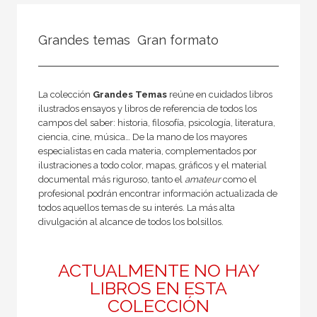
FILTRADO POR:
Grandes temas  Gran formato
Ciencias humanas y sociales
Lengua y literatura
La colección
Grandes Temas
reúne en cuidados libros
ilustrados ensayos y libros de referencia de todos los
campos del saber: historia, filosofía, psicología, literatura,
MATERIAS
ciencia, cine, música… De la mano de los mayores
especialistas en cada materia, complementados por
Actual
ilustraciones a todo color, mapas, gráficos y el material
documental más riguroso, tanto el
amateur
como el
Teatro
profesional podrán encontrar información actualizada de
todos aquellos temas de su interés. La más alta
Antiguo
divulgación al alcance de todos los bolsillos.
Teoría literaria
Moderna
ACTUALMENTE NO HAY
Lingüística
LIBROS EN ESTA
COLECCIÓN
Narrativa