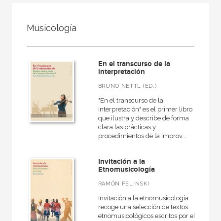
FILTRADO POR:
Musicología
Ciencias humanas y sociales
Música
En el transcurso de la
General
interpretación
BRUNO NETTL (ED.)
"En el transcurso de la
interpretación" es el primer libro
MATERIAS
que ilustra y describe de forma
clara las prácticas y
Didáctica de la música
procedimientos de la improv...
Medieval
Invitación a la
Moderna
Etnomusicología
Musicas del mundo
RAMÓN PELINSKI
Teoría de la música
Invitación a la etnomusicología
recoge una selección de textos
General
etnomusicológicos escritos por el