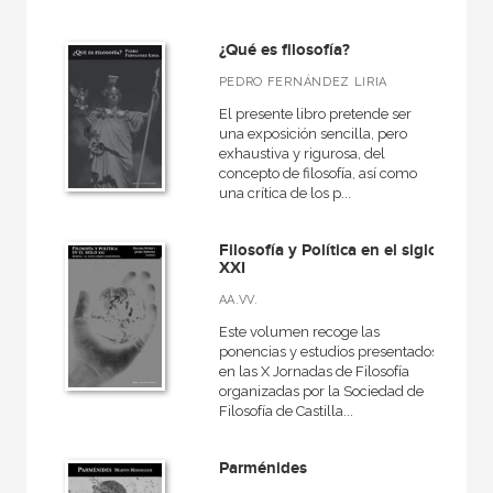
Antigua
¿Qué es filosofía?
General
PEDRO FERNÁNDEZ LIRIA
Historia de la filosofía
El presente libro pretende ser
una exposición sencilla, pero
exhaustiva y rigurosa, del
concepto de filosofía, así como
una crítica de los p...
NUESTRAS COLECCIONES
50 Aniversario
Filosofía y Política en el siglo
XXI
Ágora / Teoría
AA.VV.
Akadémica
Este volumen recoge las
Anverso
ponencias y estudios presentados
en las X Jornadas de Filosofía
Arte contemporáneo
organizadas por la Sociedad de
Filosofía de Castilla...
Arte y estética
Básica de bolsillo
Parménides