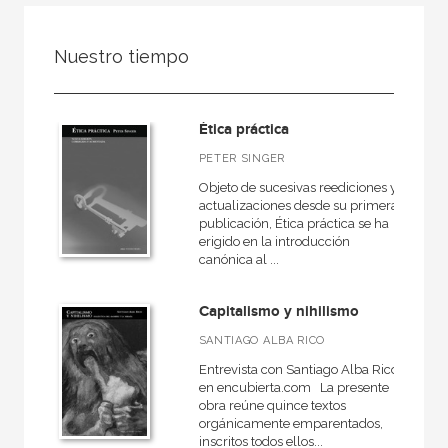
FILTRADO POR:
Nuestro tiempo
Ciencias humanas y sociales
Filosofía
Ética práctica
PETER SINGER
Objeto de sucesivas reediciones y
MATERIAS
actualizaciones desde su primera
publicación, Ética práctica se ha
Estética
erigido en la introducción
canónica al ...
Ética
Medieval
Capitalismo y nihilismo
Moderna
SANTIAGO ALBA RICO
Filosofía y crítica de la cultura
Entrevista con Santiago Alba Rico
en encubierta.com La presente
Contemporánea
obra reúne quince textos
orgánicamente emparentados,
Filosofía política
inscritos todos ellos...