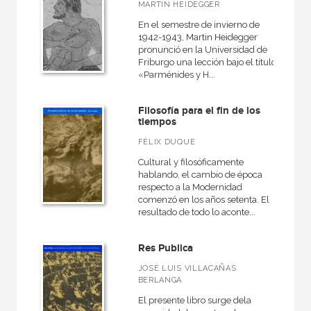
Básica de Bolsillo  Adorno. Obra completa
MARTIN HEIDEGGER
En el semestre de invierno de
Básica de Bolsillo  Serie Cien palabras
1942-1943, Martin Heidegger
Básica de Bolsillo  Serie Clásicos de la lengua española
pronunció en la Universidad de
Friburgo una lección bajo el título
«Parménides y H...
VER TODAS... (49)
Filosofía para el fin de los
tiempos
FÉLIX DUQUE
NUESTROS FORMATOS
Cultural y filosóficamente
Cartoné
hablando, el cambio de época
respecto a la Modernidad
Ebook
comenzó en los años setenta. El
resultado de todo lo aconte...
Ebook
Papel
Res Publica
Rústica
JOSÉ LUIS VILLACAÑAS
BERLANGA
El presente libro surge dela