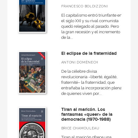
Básica de Bolsillo  Adorno. Obra completa
FRANCESCO BOLDIZZONI
Básica de Bolsillo  Serie Cien palabras
El capitalismo entró triunfante en
el si­glo XXI y su rival comunista
Básica de Bolsillo  Serie Clásicos de la lengua española
quedó re­legado al pasado. Pero
la gran recesión y el incremento
VER TODAS... (49)
de la...
El eclipse de la fraternidad
ANTONI DOMÈNECH
NUESTROS FORMATOS
De la célebre divisa
Cartoné
revolucionaria –liberté, égalité,
fraternité– la fraternidad, que
Ebook
entrañaba la incorporación plena
de quienes viven por...
Ebook
Papel
Tiran al maricón. Los
fantasmas «queer» de la
Rústica
democracia (1970-1988)
BRICE CHAMOULEAU
Tiran al maricón ofrece una