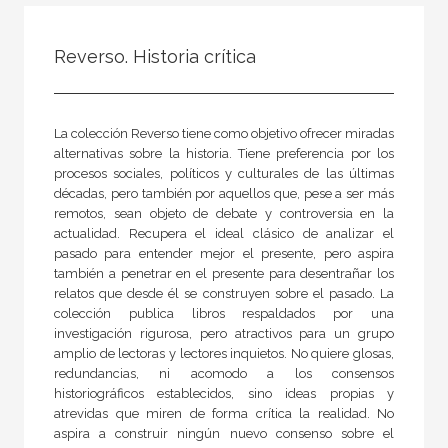
FILTRADO POR:
Reverso. Historia crítica
Ciencias humanas y sociales
Filosofía
La colección Reverso tiene como objetivo ofrecer miradas
alternativas sobre la historia. Tiene preferencia por los
procesos sociales, políticos y culturales de las últimas
MATERIAS
décadas, pero también por aquellos que, pese a ser más
remotos, sean objeto de debate y controversia en la
Estética
actualidad. Recupera el ideal clásico de analizar el
pasado para entender mejor el presente, pero aspira
Ética
también a penetrar en el presente para desentrañar los
relatos que desde él se construyen sobre el pasado. La
Medieval
colección publica libros respaldados por una
Moderna
investigación rigurosa, pero atractivos para un grupo
amplio de lectoras y lectores inquietos. No quiere glosas,
Filosofía y crítica de la cultura
redundancias, ni acomodo a los consensos
historiográficos establecidos, sino ideas propias y
Contemporánea
atrevidas que miren de forma crítica la realidad. No
Filosofía política
aspira a construir ningún nuevo consenso sobre el