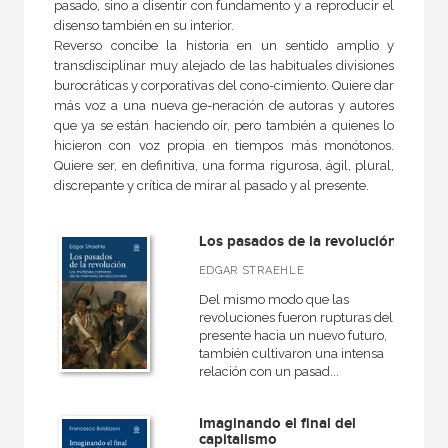
pasado, sino a disentir con fundamento y a reproducir el
Antigua
disenso también en su interior.
Reverso concibe la historia en un sentido amplio y
General
transdisciplinar muy alejado de las habituales divisiones
Historia de la filosofía
burocráticas y corporativas del cono-cimiento. Quiere dar
más voz a una nueva ge-neración de autoras y autores
que ya se están haciendo oír, pero también a quienes lo
hicieron con voz propia en tiempos más monótonos.
Quiere ser, en definitiva, una forma rigurosa, ágil, plural,
NUESTRAS COLECCIONES
discrepante y crítica de mirar al pasado y al presente.
50 Aniversario
Los pasados de la revolución
Ágora / Teoría
EDGAR STRAEHLE
Akadémica
Del mismo modo que las
Anverso
revoluciones fueron rupturas del
presente hacia un nuevo futuro,
Arte contemporáneo
también cultivaron una intensa
relación con un pasad...
Arte y estética
Básica de bolsillo
Imaginando el final del
capitalismo