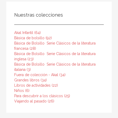
FILTRADO POR:
Nuestras colecciones
Infantil y juvenil
Akal Infantil (64)
Básica de bolsillo (92)
MATERIAS
Básica de Bolsillo  Serie Clásicos de la literatura
francesa (28)
Filosofía
Básica de Bolsillo  Serie Clásicos de la literatura
inglesa (23)
Historia
Básica de Bolsillo  Serie Clásicos de la literatura
Lengua y literatura
italiana (3)
Fuera de colección - Akal (34)
Religión
Grandes libros (34)
Libros de actividades (22)
Niños (6)
Para descubrir a los clásicos (25)
Viajando al pasado (26)
NUESTRAS COLECCIONES
Akal Infantil