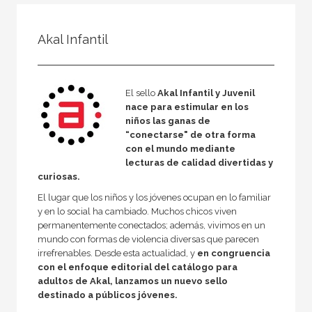
FILTRADO POR:
Akal Infantil
Infantil y juvenil
El sello
Akal Infantil y Juvenil
nace para estimular en los
MATERIAS
niños las ganas de
Filosofía
“conectarse" de otra forma
con el mundo mediante
Historia
lecturas de calidad divertidas y
curiosas.
Lengua y literatura
El lugar que los niños y los jóvenes ocupan en lo familiar
Religión
y en lo social ha cambiado. Muchos chicos viven
permanentemente conectados; además, vivimos en un
mundo con formas de violencia diversas que parecen
irrefrenables. Desde esta actualidad, y
en congruencia
con el enfoque editorial del catálogo para
NUESTRAS COLECCIONES
adultos de Akal, lanzamos un nuevo sello
Akal Infantil
destinado a públicos jóvenes.