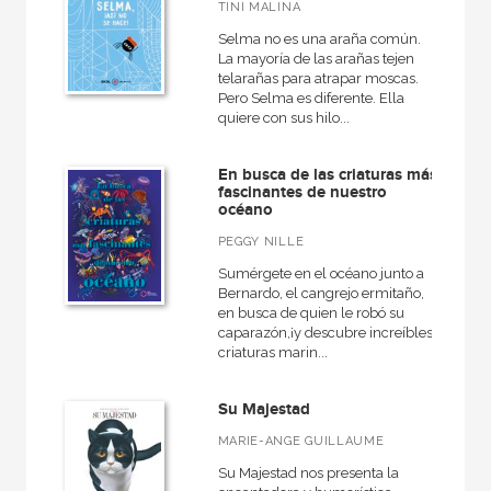
Cartoné
TINI MALINA
Selma no es una araña común.
Ebook
La mayoría de las arañas tejen
Ebook
telarañas para atrapar moscas.
Pero Selma es diferente. Ella
Papel
quiere con sus hilo...
Rústica
En busca de las criaturas más
fascinantes de nuestro
océano
PEGGY NILLE
CATÁLOGOS PDF
Sumérgete en el océano junto a
Catálogos PDF
Bernardo, el cangrejo ermitaño,
en busca de quien le robó su
caparazón,¡y descubre increíbles
criaturas marin...
Su Majestad
MARIE-ANGE GUILLAUME
Su Majestad nos presenta la