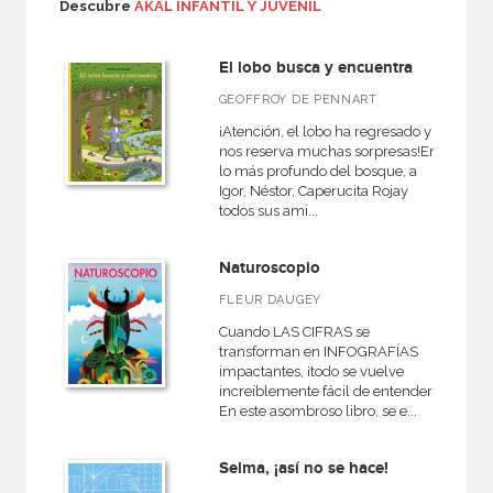
Básica de bolsillo
Descubre
AKAL INFANTIL Y JUVENIL
Básica de Bolsillo  Serie Clásicos de la literatura francesa
El lobo busca y encuentra
Básica de Bolsillo  Serie Clásicos de la literatura inglesa
GEOFFROY DE PENNART
Básica de Bolsillo  Serie Clásicos de la literatura italiana
¡Atención, el lobo ha regresado y
nos reserva muchas sorpresas!En
Fuera de colección - Akal
lo más profundo del bosque, a
Igor, Néstor, Caperucita Rojay
Grandes libros
todos sus ami...
Libros de actividades
Naturoscopio
Niños
FLEUR DAUGEY
Para descubrir a los clásicos
Cuando LAS CIFRAS se
VER TODAS... (11)
transforman en INFOGRAFÍAS
impactantes, ¡todo se vuelve
increíblemente fácil de entender!
En este asombroso libro, se e...
NUESTROS FORMATOS
Selma, ¡así no se hace!