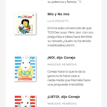
su potencia y fiereza. “Y...
Mío y No mío
LUIS PESCETTI
Emma está convencida de que
TODOes suyo. Pero Javi, con sus
preguntas e ideas,hace temblar
su reinado.¿Quién no ha tenido
insólitosdescubrim...
¡NO!, dijo Conejo
MARJOKE HENRICHS
Conejo hace lo que le da la
gana;no le hace caso a
nadie.Hasta que Mamále hace
una propuesta irresistible.
¡LISTO!, dijo Conejo
MARJOKE HENRICHS