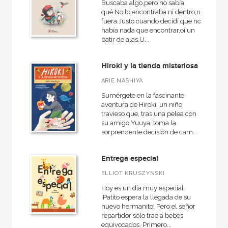
Buscaba algo,pero no sabía
qué.No lo encontraba ni dentro,ni
fuera.Justo cuando decidí que no
había nada que encontrar,oí un
batir de alas.U...
Hiroki y la tienda misteriosa
ARIE NASHIYA
Sumérgete en la fascinante
aventura de Hiroki, un niño
travieso que, tras una pelea con
su amigo Yuuya, toma la
sorprendente decisión de cam...
Entrega especial
ELLIOT KRUSZYNSKI
Hoy es un día muy especial.
¡Patito espera la llegada de su
nuevo hermanito! Pero el señor
repartidor sólo trae a bebés
equivocados. Primero...