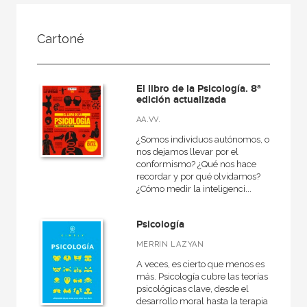
FILTRADO POR:
Cartoné
Ciencias humanas y sociales
Psicología
El libro de la Psicología. 8ª
edición actualizada
AA.VV.
MATERIAS
¿Somos individuos autónomos, o
nos dejamos llevar por el
+
Cine
conformismo? ¿Qué nos hace
recordar y por qué olvidamos?
Psicología
¿Cómo medir la inteligenci...
Pedagogía
Psicología
Derecho
MERRIN LAZYAN
Comunicación
A veces, es cierto que menos es
+
Geografía
más. Psicología cubre las teorías
psicológicas clave, desde el
+
Arquitectura
desarrollo moral hasta la terapia