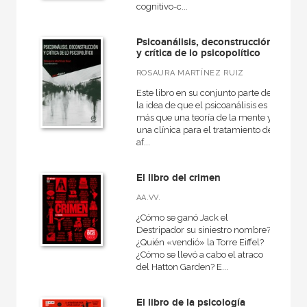
cognitivo-c...
+
Religión
Economía
Psicoanálisis, deconstrucción
y crítica de lo psicopolítico
+
Bellas Artes
ROSAURA MARTÍNEZ RUIZ
VER TODAS... (18)
Este libro en su conjunto parte de
la idea de que el psicoanálisis es
más que una teoría de la mente y
una clínica para el tratamiento de
af...
NUESTRAS COLECCIONES
50 Aniversario
El libro del crimen
Akadémica
AA.VV.
Arte y estética
¿Cómo se ganó Jack el
Destripador su siniestro nombre?
Básica de bolsillo
¿Quién «vendió» la Torre Eiffel?
¿Cómo se llevó a cabo el atraco
Básica de Bolsillo  Serie Referencia
del Hatton Garden? E...
Cuestiones de antagonismo
El libro de la psicología