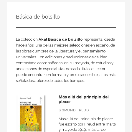
FILTRADO POR:
Básica de bolsillo
Ciencias humanas y sociales
Psicología
La colección
Akal Básica de bolsillo
representa, desde
hace años, una de las mejores selecciones en español de
las obras cumbres de la literatura y el pensamiento
MATERIAS
universales. Con ediciones y traducciones de calidad
contrastada acompañadas, en su mayoría, de estudios y
+
Cine
anotaciones de especialistas de cada título, el lector
puede encontrar, en formato y precio accesible, a los más
Psicología
señalados autores de todos los tiempos.
Pedagogía
Más allá del principio del
Derecho
placer
Comunicación
SIGMUND FREUD
+
Geografía
Más allá del principio de placer
fue escrito por Freud entre marzo
+
Arquitectura
y mayo de 1919, más tarde