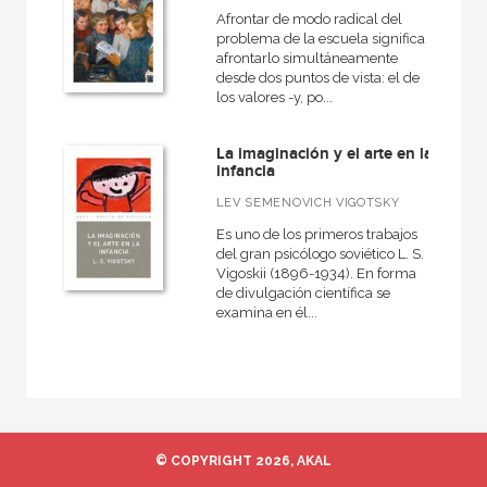
Afrontar de modo radical del
problema de la escuela significa
afrontarlo simultáneamente
CATÁLOGOS PDF
desde dos puntos de vista: el de
los valores -y, po...
Catálogos PDF
La imaginación y el arte en la
infancia
LEV SEMENOVICH VIGOTSKY
Es uno de los primeros trabajos
del gran psicólogo soviético L. S.
Vigoskii (1896-1934). En forma
de divulgación científica se
examina en él...
© COPYRIGHT 2026, AKAL