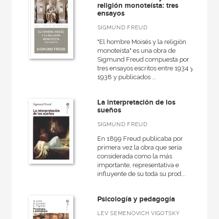
Diccionarios
religión monoteísta: tres
ensayos
Educación
SIGMUND FREUD
El libro de...
"El hombre Moisés y la religión
Fundamentos
monoteísta" es una obra de
Sigmund Freud compuesta por
tres ensayos escritos entre 1934 y
VER TODAS... (16)
1938 y publicados ...
La interpretación de los
sueños
NUESTROS FORMATOS
SIGMUND FREUD
Cartoné
En 1899 Freud publicaba por
primera vez la obra que sería
Ebook
considerada como la más
importante, representativa e
Ebook
influyente de su toda su prod...
Papel
Psicología y pedagogía
Rústica
LEV SEMENOVICH VIGOTSKY