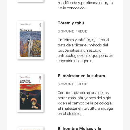
modificada y publicada en 1920.
+
Religión
Se la conoce co...
Economía
Tótem y tabú
+
Bellas Artes
SIGMUND FREUD
VER TODAS... (18)
En Tótem y tabú (1913), Freud
trata de aplicar el método del
psicoanálisis a un estudio
antropológico en el que pone en
conexión el origen d...
NUESTRAS COLECCIONES
50 Aniversario
El malestar en la cultura
Akadémica
SIGMUND FREUD
Arte y estética
Considerada como una de las
obras más influyentes del siglo
Básica de bolsillo
xx en el campo de la psicología,
El malestar en la cultura indaga
Básica de Bolsillo  Serie Referencia
en el efecto q...
Cuestiones de antagonismo
El hombre Moisés y la