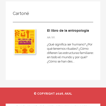
FILTRADO POR:
Cartoné
Ciencias humanas y sociales
Antropología
El libro de la antropología
Antropología cultural
AA.VV.
¿Qué significa ser humano? ¿Por
qué tenemos rituales? ¿Cómo
difieren las estructuras familiares
MATERIAS
en todo el mundo y por qué?
¿Cómo se han des...
Historia de la antropología
Antropología social
Teoría antropológica
Antropología cultural
© COPYRIGHT 2026, AKAL