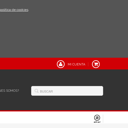
política de cookies
.
MI CUENTA
NES SOMOS?