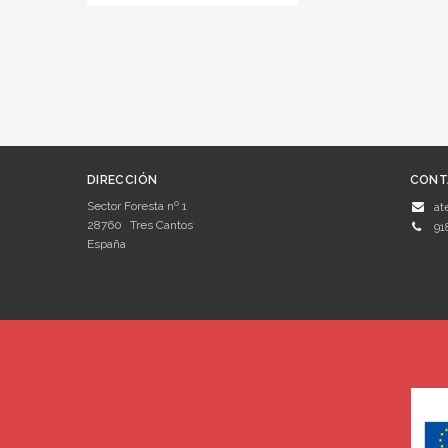
DIRECCIÓN
CONT
Sector Foresta nº 1
at
28760
Tres Cantos
91
España