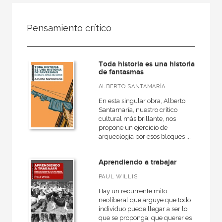
FILTRADO POR:
Pensamiento crítico
Ciencias humanas y sociales
Antropología
Toda historia es una historia
Antropología cultural
de fantasmas
ALBERTO SANTAMARÍA
En esta singular obra, Alberto
Santamaría, nuestro crítico
MATERIAS
cultural más brillante, nos
propone un ejercicio de
Historia de la antropología
arqueología por esos bloques ...
Antropología social
Aprendiendo a trabajar
Teoría antropológica
PAUL WILLIS
Antropología cultural
Hay un recurrente mito
neoliberal que arguye que todo
individuo puede llegar a ser lo
que se proponga; que querer es