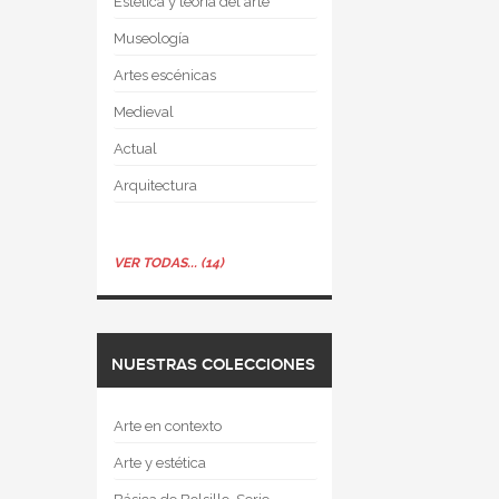
Estética y teoría del arte
Museología
Artes escénicas
Medieval
Actual
Arquitectura
VER TODAS... (14)
NUESTRAS COLECCIONES
Arte en contexto
Arte y estética