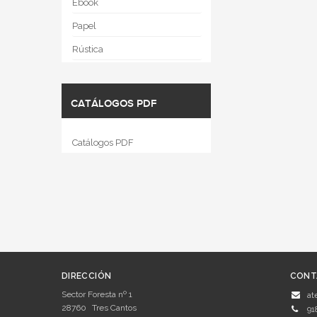
Ebook
Papel
Rústica
CATÁLOGOS PDF
Catálogos PDF
DIRECCIÓN
CONT
Sector Foresta nº 1
at
28760
Tres Cantos
91