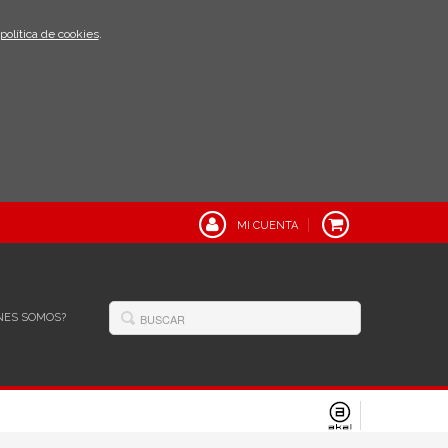
política de cookies
.
MI CUENTA
NES SOMOS?