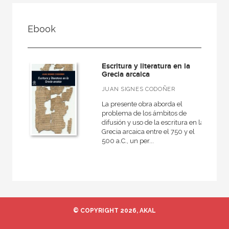
FILTRADO POR:
Ebook
Ciencias humanas y sociales
Lengua y literatura
Escritura y literatura en la
Antiguo
Grecia arcaica
JUAN SIGNES CODOÑER
La presente obra aborda el
problema de los ámbitos de
MATERIAS
difusión y uso de la escritura en la
Grecia arcaica entre el 750 y el
Actual
500 a.C., un per...
Teatro
Antiguo
Teoría literaria
Moderna
© COPYRIGHT 2026, AKAL
Lingüística