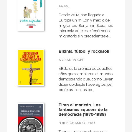
AA.VV.
Desde 2014 han llegado a
Europa un millón y medio de
migrantes. Benjamin Stora nos
interpela ante este fenómeno
migratorio sin precedentes e...
Bikinis, fútbol y rock&roll
ADRIAN VOGEL
«Esta es la crónica de aquellos
años que cambiaron el mundo
demostrando que, como llevan
diciendo desde hace siglos los
profetas, son las pe...
Tiran al maricón. Los
fantasmas «queer» de la
democracia (1970-1988)
BRICE CHAMOULEAU
Tiran al maricón ofrece una