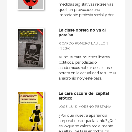
medidas legislativas represivas
que han provocado una
importante protesta social y den...
La clase obrera no va al
paraíso
RICARDO ROMERO LAULLÓN
(NEGA)
Aunque para muchos líderes
políticos, periodistas o
académicos hablar de la clase
obrera en la actualidad resulte un
anacronismo y esté pasa...
La cara oscura del capital
erótico
JOSÉ LUIS MORENO PESTAÑA
¿Por qué nuestra apariencia
corporal nos inquieta tanto? ¿Qué
es lo que se valora socialmente
en ella? ¿Se tasa en todos los