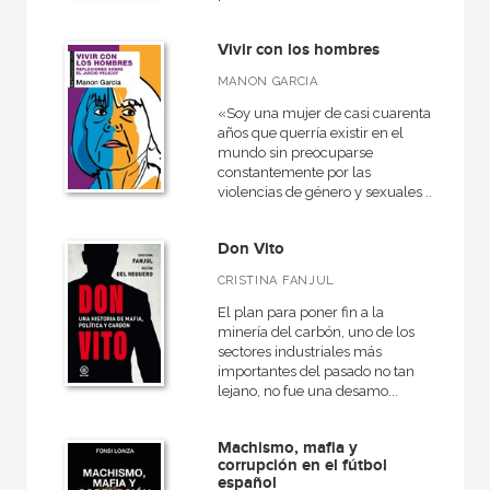
NUESTRAS COLECCIONES
Vivir con los hombres
MANON GARCIA
A fondo
«Soy una mujer de casi cuarenta
Anverso
años que querría existir en el
mundo sin preocuparse
Cartooning for Peace
constantemente por las
violencias de género y sexuales ...
Ciencia
Educación
Don Vito
Fuera de colección - Akal
CRISTINA FANJUL
Inter Pares
El plan para poner fin a la
minería del carbón, uno de los
Investigación
sectores industriales más
importantes del pasado no tan
Literaria
lejano, no fue una desamo...
Pensamiento crítico
Machismo, mafia y
VER TODAS... (13)
corrupción en el fútbol
español