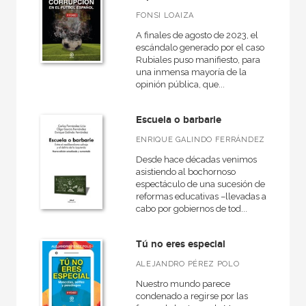
FONSI LOAIZA
A finales de agosto de 2023, el
escándalo generado por el caso
NUESTROS FORMATOS
Rubiales puso manifiesto, para
una inmensa mayoría de la
Cartoné
opinión pública, que...
Ebook
Escuela o barbarie
Ebook
ENRIQUE GALINDO FERRÁNDEZ
Papel
Desde hace décadas venimos
Rústica
asistiendo al bochornoso
espectáculo de una sucesión de
reformas educativas –llevadas a
cabo por gobiernos de tod...
CATÁLOGOS PDF
Tú no eres especial
Catálogos PDF
ALEJANDRO PÉREZ POLO
Nuestro mundo parece
condenado a regirse por las