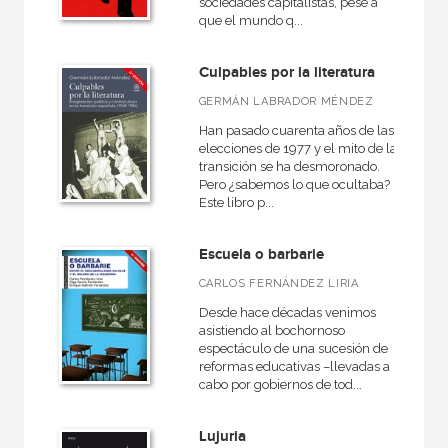
sociedades capitalistas, pese a
que el mundo q...
Culpables por la literatura
GERMÁN LABRADOR MÉNDEZ
Han pasado cuarenta años de las
elecciones de 1977 y el mito de la
transición se ha desmoronado.
Pero ¿sabemos lo que ocultaba?
Este libro p...
Escuela o barbarie
CARLOS FERNÁNDEZ LIRIA
Desde hace décadas venimos
asistiendo al bochornoso
espectáculo de una sucesión de
reformas educativas –llevadas a
cabo por gobiernos de tod...
Lujuria