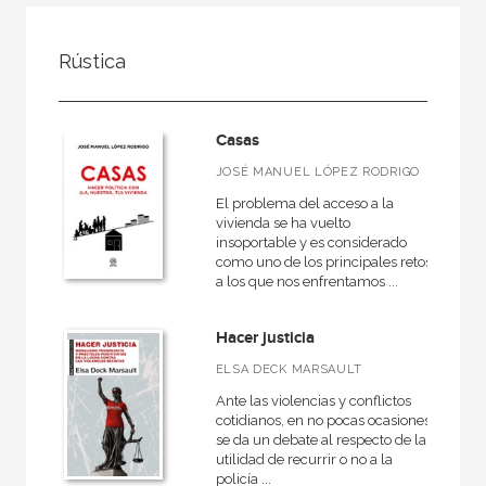
FILTRADO POR:
Rústica
Actualidad
Sociedad
Casas
JOSÉ MANUEL LÓPEZ RODRIGO
El problema del acceso a la
MATERIAS
vivienda se ha vuelto
insoportable y es considerado
Historia
como uno de los principales retos
a los que nos enfrentamos ...
Religión
Biografías y memorias
Hacer justicia
Sociedad
ELSA DECK MARSAULT
Política
Ante las violencias y conflictos
cotidianos, en no pocas ocasiones
Economía
se da un debate al respecto de la
utilidad de recurrir o no a la
policía ...