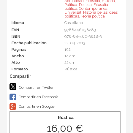
Actualidad
,
Filosofía
,
Historia
,
Política
,
Política
,
Filosofía
política
,
Contemporánea
,
Universal
,
Historia de las ideas
políticas
,
Teoría política
Idioma
Castellano
EAN
9788446038283
ISBN
978-84-460-3828-3
Fecha publicación
22-04-2013
Páginas
192
Ancho
14 cm
Alto
22 cm
Formato
Rústica
Compartir en Twitter
Compartir en Facebook
Compartir en Google+
Rústica
16,00 €