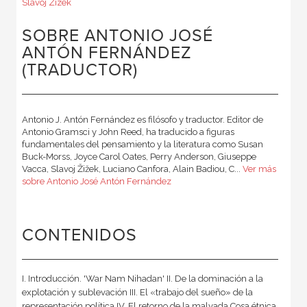
Slavoj Zizek
SOBRE ANTONIO JOSÉ
ANTÓN FERNÁNDEZ
(TRADUCTOR)
Antonio J. Antón Fernández es filósofo y traductor. Editor de
Antonio Gramsci y John Reed, ha traducido a figuras
fundamentales del pensamiento y la literatura como Susan
Buck-Morss, Joyce Carol Oates, Perry Anderson, Giuseppe
Vacca, Slavoj Žižek, Luciano Canfora, Alain Badiou, C...
Ver más
sobre Antonio José Antón Fernández
CONTENIDOS
I. Introducción. 'War Nam Nihadan' II. De la dominación a la
explotación y sublevación III. El «trabajo del sueño» de la
representación política IV. El retorno de la malvada Cosa étnica