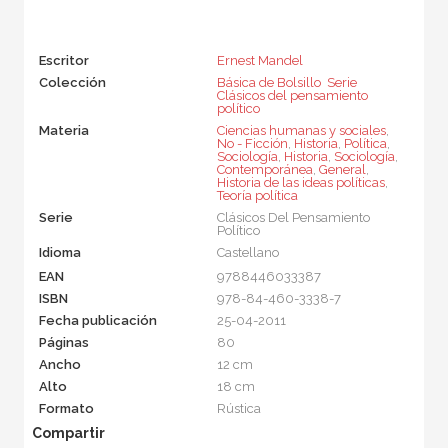
Escritor
Ernest Mandel
Colección
Básica de Bolsillo  Serie
Clásicos del pensamiento
político
Materia
Ciencias humanas y sociales
,
No - Ficción
,
Historia
,
Política
,
Sociología
,
Historia
,
Sociología
,
Contemporánea
,
General
,
Historia de las ideas políticas
,
Teoría política
Serie
Clásicos Del Pensamiento
Político
Idioma
Castellano
EAN
9788446033387
ISBN
978-84-460-3338-7
Fecha publicación
25-04-2011
Páginas
80
Ancho
12 cm
Alto
18 cm
Formato
Rústica