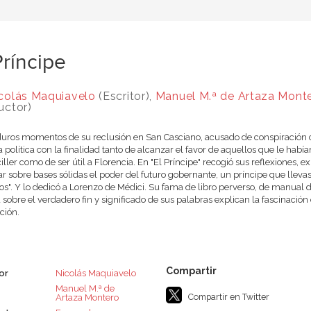
Príncipe
colás Maquiavelo
(Escritor),
Manuel M.ª de Artaza Mont
uctor)
duros momentos de su reclusión en San Casciano, acusado de conspiración 
a política con la finalidad tanto de alcanzar el favor de aquellos que le hab
iller como de ser útil a Florencia. En "El Príncipe" recogió sus reflexiones, 
r sobre bases sólidas el poder del futuro gobernante, un príncipe que llevase a
os". Y lo dedicó a Lorenzo de Médici. Su fama de libro perverso, de manual d
 sobre el verdadero fin y significado de sus palabras explican la fascinació
ción.
or
Nicolás Maquiavelo
Manuel M.ª de
Compartir en Twitter
Artaza Montero