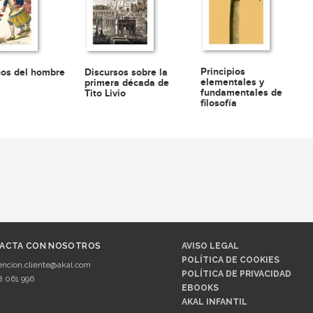
Principios
os del hombre
Discursos sobre la
elementales y
primera década de
fundamentales de
Tito Livio
filosofía
ACTA CON NOSOTROS
AVISO LEGAL
POLÍTICA DE COOKIES
encion.cliente@akal.com
POLÍTICA DE PRIVACIDAD
8 061 996
EBOOKS
AKAL INFANTIL