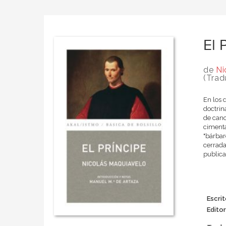
El 
de
Ni
(Trad
En los 
doctrin
de canc
cimenta
"bárbar
cerrada
publica
Escrit
Editor