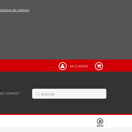
política de cookies
.
MI CUENTA
NES SOMOS?