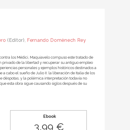
ero
(Editor),
Fernando Domènech Rey
contra los Médici, Maquiavelo compuso este tratado de
ían privado de la libertad y recuperar su antiguo empleo
experiencias personales y ejemplos históricos destinados a
 cabo el sueño de Julio II: la liberación de Italia de los
e déspotas, y la polémica interpretación todavía no
n que esta obra sigue causando siglos después de su
Ebook
3,99 €