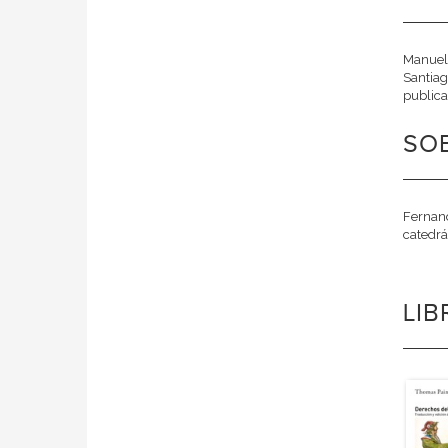
Manuel 
Santiag
publica
SO
Fernand
catedrá
LI