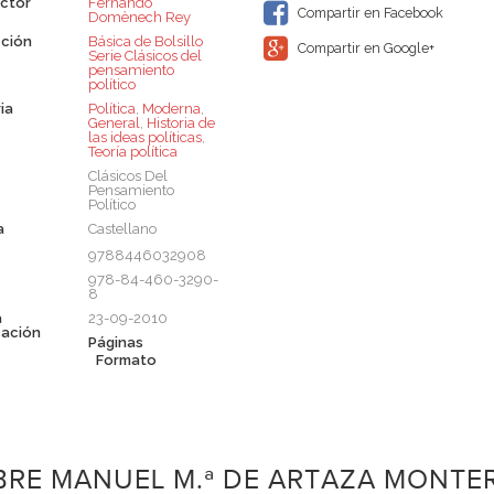
ctor
Fernando
Compartir en Facebook
Domènech Rey
ción
Básica de Bolsillo 
Compartir en Google+
Serie Clásicos del
pensamiento
político
ia
Política
,
Moderna
,
General
,
Historia de
las ideas políticas
,
Teoría política
Clásicos Del
Pensamiento
Político
a
Castellano
9788446032908
978-84-460-3290-
8
a
23-09-2010
cación
Páginas
Formato
RE MANUEL M.ª DE ARTAZA MONTER