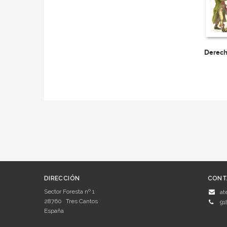
Derech
DIRECCIÓN
CONT
Sector Foresta nº 1
at
28760
Tres Cantos
91
España