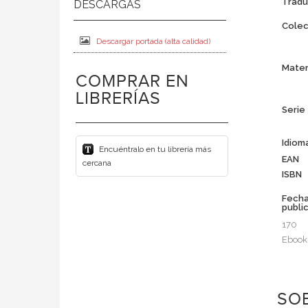
Tradu
Colec
Descargar portada (alta calidad)
Mater
COMPRAR EN
LIBRERÍAS
Serie
Idiom
Encuéntralo en tu librería más
EAN
cercana
ISBN
Fech
publi
170
Ebook
SOB