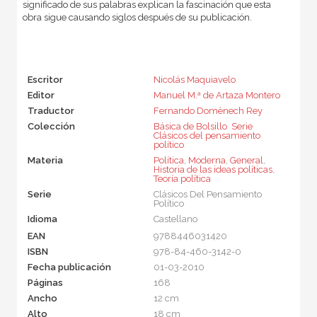
significado de sus palabras explican la fascinación que esta
obra sigue causando siglos después de su publicación.
Escritor
Nicolás Maquiavelo
Editor
Manuel M.ª de Artaza Montero
Traductor
Fernando Domènech Rey
Colección
Básica de Bolsillo  Serie
Clásicos del pensamiento
político
Materia
Política
,
Moderna
,
General
,
Historia de las ideas políticas
,
Teoría política
Serie
Clásicos Del Pensamiento
Político
Idioma
Castellano
EAN
9788446031420
ISBN
978-84-460-3142-0
Fecha publicación
01-03-2010
Páginas
168
Ancho
12 cm
Alto
18 cm