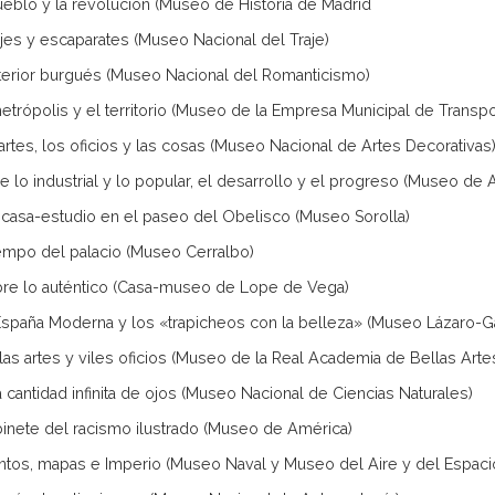
pueblo y la revolución (Museo de Historia de Madrid
ajes y escaparates (Museo Nacional del Traje)
interior burgués (Museo Nacional del Romanticismo)
metrópolis y el territorio (Museo de la Empresa Municipal de Transp
 artes, los oficios y las cosas (Museo Nacional de Artes Decorativas
re lo industrial y lo popular, el desarrollo y el progreso (Museo de
 casa-estudio en el paseo del Obelisco (Museo Sorolla)
tiempo del palacio (Museo Cerralbo)
bre lo auténtico (Casa-museo de Lope de Vega)
 España Moderna y los «trapicheos con la belleza» (Museo Lázaro-G
llas artes y viles oficios (Museo de la Real Academia de Bellas Art
a cantidad infinita de ojos (Museo Nacional de Ciencias Naturales)
binete del racismo ilustrado (Museo de América)
entos, mapas e Imperio (Museo Naval y Museo del Aire y del Espaci