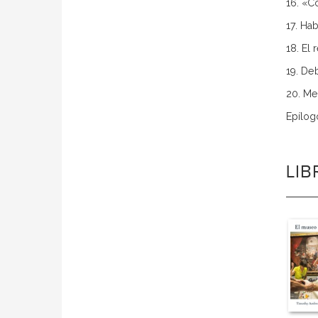
16. «C
17. Ha
18. El
19. De
20. Me
Epílog
LI