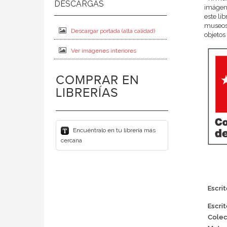
imágene
este li
museos 
Descargar portada (alta calidad)
objetos
Ver imágenes interiores
COMPRAR EN
LIBRERÍAS
Encuéntralo en tu librería más
cercana
Escri
Escrit
Colec