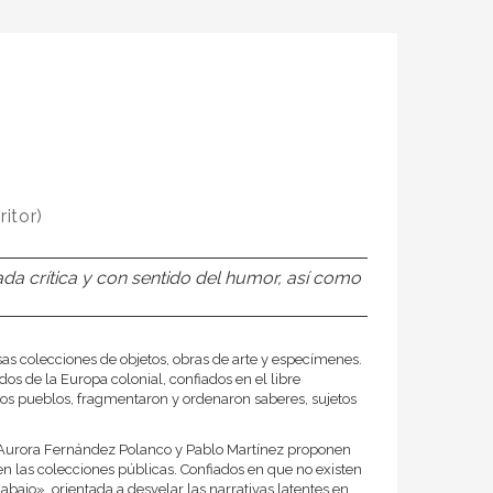
ritor)
ada crítica y con sentido del humor, así como
as colecciones de objetos, obras de arte y especímenes.
dos de la Europa colonial, confiados en el libre
e los pueblos, fragmentaron y ordenaron saberes, sujetos
, Aurora Fernández Polanco y Pablo Martínez proponen
en las colecciones públicas. Confiados en que no existen
ajo», orientada a desvelar las narrativas latentes en