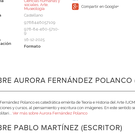
ia
Ciencias humanas y
sociales
,
Arte
,
Compartir en Google+
Museología
a
Castellano
9788446057109
978-84-460-5710-
9
a
16-12-2025
cación
Formato
BRE AURORA FERNÁNDEZ POLANCO (
Fernández Polanco es catedrática emérita de Teoría e Historia del Arte (UC
ciones y cursos, al pensamiento y escritura con imágenes. En este sentido se
litari...
Ver más sobre Aurora Fernández Polanco
RE PABLO MARTÍNEZ (ESCRITOR)