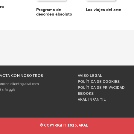
eo
Programa de
Los viajes del arte
desorden absoluto
ACTA CON NOSOTROS
AVISO LEGAL
POLÍTICA DE COOKIES
encion.cliente@akal.com
POLÍTICA DE PRIVACIDAD
8 061 996
EBOOKS
AKAL INFANTIL
© COPYRIGHT 2026, AKAL