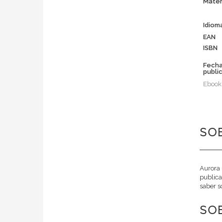
Mater
Idiom
EAN
ISBN
Fech
publi
Ebook
SO
Aurora 
publica
saber so
SOB