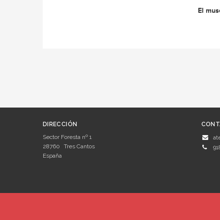
El mus
DIRECCIÓN
CONT
Sector Foresta nº 1
at
28760
Tres Cantos
91
España