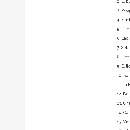
2. El 
3. Pas
4. El 
5. La 
6. Las
7. Sob
8. Una
9. El 
10. So
11. La
12. Be
13. Un
14. Ga
15. Vi