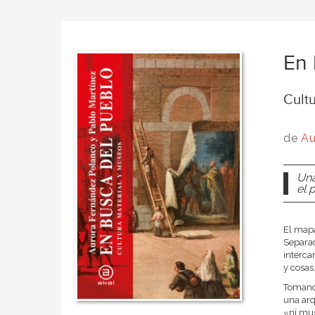
En 
Cult
de
Au
Una
el 
El mapa
Separad
interca
y cosas
Tomando
una arq
«ni mus