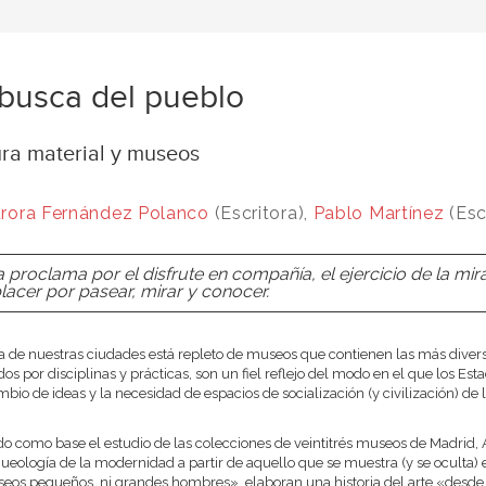
busca del pueblo
ura material y museos
rora Fernández Polanco
(Escritora),
Pablo Martínez
(Esc
 proclama por el disfrute en compañía, el ejercicio de la mir
placer por pasear, mirar y conocer.
 de nuestras ciudades está repleto de museos que contienen las más divers
os por disciplinas y prácticas, son un fiel reflejo del modo en el que los Esta
mbio de ideas y la necesidad de espacios de socialización (y civilización) d
.
 como base el estudio de las colecciones de veintitrés museos de Madrid
ueología de la modernidad a partir de aquello que se muestra (y se oculta) 
eos pequeños, ni grandes hombres», elaboran una historia del arte «desde ab