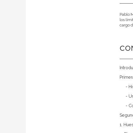
Pablo M
los lím
cargo d
CO
Introd
Primer
- H
- U
- C
Segund
1. Hue