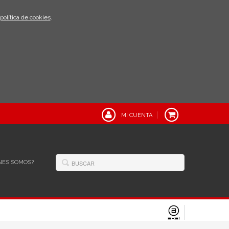
política de cookies
.
MI CUENTA
NES SOMOS?