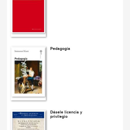
Pedagogía
Dásele licencia y
privilegio