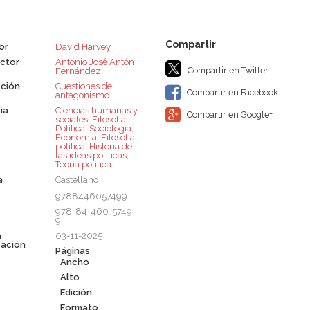
or
David Harvey
ctor
Antonio José Antón
Compartir en Twitter
Fernández
ción
Cuestiones de
Compartir en Facebook
antagonismo
ia
Ciencias humanas y
Compartir en Google+
sociales
,
Filosofía
,
Política
,
Sociología
,
Economía
,
Filosofía
política
,
Historia de
las ideas políticas
,
Teoría política
a
Castellano
9788446057499
978-84-460-5749-
9
a
03-11-2025
cación
Páginas
Ancho
Alto
Edición
Formato