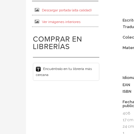
Descargar portada (alta calidad)
Escrit
Ver imágenes interiores
Tradu
COMPRAR EN
Colec
LIBRERÍAS
Mater
Encuéntralo en tu librería más
cercana
Idiom
EAN
ISBN
Fech
publi
408
17 cm
24 cm
1