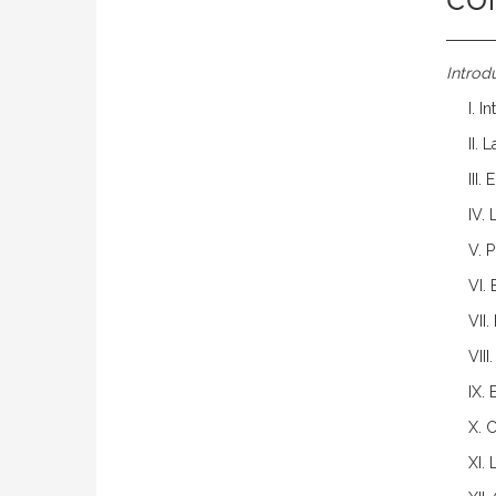
CO
Introd
I. 
II. 
III.
IV.
V. 
VI.
VII.
VII
IX. 
X. C
XI.