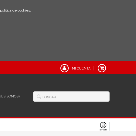
política de cookies
.
MI CUENTA
NES SOMOS?