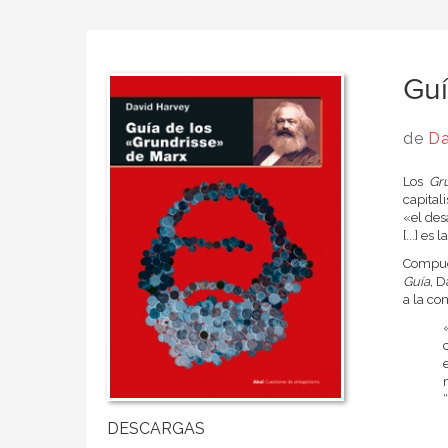
Guí
de
Da
Los
Gru
capital
«el des
[...] e
Compues
Guía,
Da
a la co