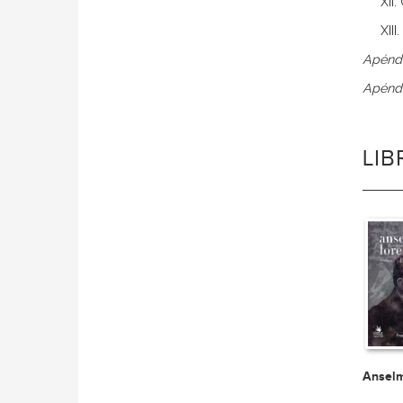
XII
XIII
Apéndi
Apéndi
LI
Anselm