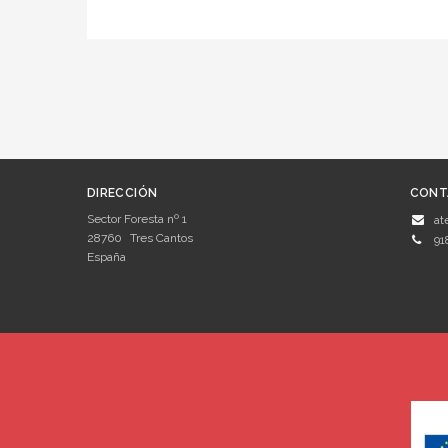
DIRECCIÓN
CONT
Sector Foresta nº 1
at
28760
Tres Cantos
91
España