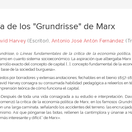
a de los "Grundrisse" de Marx
vid Harvey
(Escritor),
Antonio José Antón Fernández
(Tr
ndrisse,
o
Líneas fundamentales de la crítica de la economía política,
ismo en cuanto sistema socioeconómico. La aspiración que albergaba Marx al
arrollo exacto del concepto de capital [...], concepto fundamental de la e
s la base de la sociedad burguesa».
tos por borradores y extensas anotaciones, fechables en el bienio 1857-18
vid Harvey consagra su consumada habilidad pedagógica a releerlos en té
mprensión teórica de cómo funciona el capital.
«Después de toda una vida consagrada a su estudio e interpretación, Da
comenzó la crítica de la economía política de Marx, en los famosos
Grundri
en una larga caminata, señalando los accidentes del terreno, las encrucijada
mismo. Así que pónganse las botas, rellenen la cantimplora y únanse a H
“más interesante y difícil” de Marx».