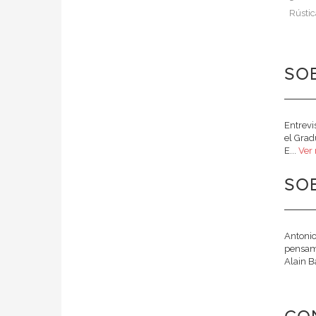
Rústic
SOB
Entrevi
el Grad
E...
Ver
SO
Antonio
pensami
Alain B