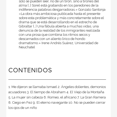
sólo se pueden leer, no de un tirón, sino a tirones del
alma […] Sorel está grabando en los paredones de la
indiferencia palabras desgarradoras.» Gonzalo Santonja
«La obra más ambiciosa publicada hasta el presente
sobre esta problemática y más concretamente sobre el
drama que se está desarrollando en el estrecho de
Gibraltar […] Una fábula abierta a muchas vidas, una
denuncia de la realidad de los inmigrantes realizada
con una prosa que combina los ritmos secos y
descarnados con un aliento lírico de hondo
dramatismo.» Irene Andrés Suárez, Universidad de
Neuchatel
CONTENIDOS
1. Me dijeron se llamaba Ismael 2. Ángeles dolientes, demonios
acusadores 3. El tiempo de Abraham 4. El Viejo de la Montaña
5. La mujer sin cabeza 6. Romeo, el africano 7. La Gran Ramera
8. Ciego en Fez 9. El eterno navegante 10. No se pueden cerrar
los ojos de un niño