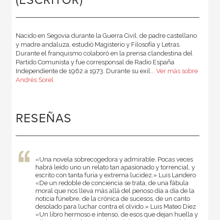
(ESCRITOR)
Nacido en Segovia durante la Guerra Civil, de padre castellano
y madre andaluza, estudió Magisterio y Filosofía y Letras.
Durante el franquismo colaboró en la prensa clandestina del
Partido Comunista y fue corresponsal de Radio España
Independiente de 1962 a 1973. Durante su exil...
Ver más sobre
Andrés Sorel
RESEÑAS
«Una novela sobrecogedora y admirable. Pocas veces
habrá leído uno un relato tan apasionado y torrencial, y
escrito con tanta furia y extrema lucidez.» Luis Landero
«De un redoble de conciencia se trata, de una fábula
moral que nos lleva más allá del penoso día a día de la
noticia fúnebre, de la crónica de sucesos, de un canto
desolado para luchar contra el olvido.» Luis Mateo Díez
«Un libro hermoso e intenso, de esos que dejan huella y