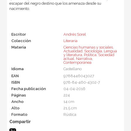
escapar del negro destino que los amenaza desde su
nacimiento.
Escritor
Andrés Sorel
Colección
Literaria
Materia
Ciencias humanas y sociales
,
Actualidad
,
Sociología
,
Lengua
y literatura
,
Política
,
Sociedad
actual
,
Narrativa
,
Contemporánea
Idioma
Castellano
EAN
9788446043027
ISBN
978-84-460-4302-7
Fecha publicación
04-04-2016
Páginas
224
Ancho
14 cm
Alto
21,5 cm
Formato
Rústica