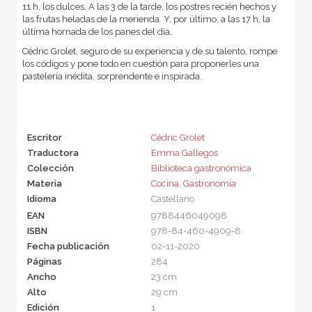
11 h, los dulces. A las 3 de la tarde, los postres recién hechos y
las frutas heladas de la merienda. Y, por último, a las 17 h, la
última hornada de los panes del día.
Cédric Grolet, seguro de su experiencia y de su talento, rompe
los códigos y pone todo en cuestión para proponerles una
pastelería inédita, sorprendente e inspirada.
Escritor
Cédric Grolet
Traductora
Emma Gallegos
Colección
Biblioteca gastronómica
Materia
Cocina
,
Gastronomía
Idioma
Castellano
EAN
9788446049098
ISBN
978-84-460-4909-8
Fecha publicación
02-11-2020
Páginas
284
Ancho
23 cm
Alto
29 cm
Edición
1