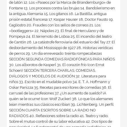
de latón 12. Los «Paseos por la Marca de Brandemburgo» de
Fontane 13. Los procesos contra las brujas 14. Bandolerismo en
la antigua Alemania 15. Los gitanos 16. La Bastilla, antigua
prisión estatal francesa 17. Kaspar Hauser 18. Doctor Fausto 19.
Cagliostro 20. Fraudes con los sellos de correos 21. Los
«bootleggers» 22. Nápoles 23. El final de Herculano y de
Pompeya 24. El terremoto de Lisboa 25. El incendio del teatro
de Cantón 26. La catástrofe ferroviaria del estuario del Tay 27. El
desbordamiento del Mississippi de 1927 28. Historias verídicas
de perros 29. Un día enrevesado: treinta rompecabezas
SECCIÓN SEGUNDA COMEDIAS RADIOFÓNICAS PARA NIÑOS
30. Los alborotos de Kasperl 31. El corazón frío (con Ernst
Schoen) SECCIÓN TERCERA CHARLAS, COMEDIAS,
DIÁLOGOS Y MODELOS DE AUDICIÓN 32. Literatura para
niños 33. Escrito en el mudable polvo 34. E. T. A. Hoffmann y
Oskar Panizza 35. Recetas para escritores de comedias 36. El
carrusel de las profesiones 37. ¿Un aumento de sueldo? ¡A
quién se le ocurre! (con Wolf Zucker) 38. Lo que los alemanes
leían mientras sus clásicos escribían 39. Lichtenberg. Un perfil
SECCIÓN CUARTA ESCRITOS SOBRE LA RADIO NO
RADIADOS 40. Reflexiones sobre la radio 41. Teatro y radio.
Sobre el mutuo control de su labor educativa 42. Dos tipos de