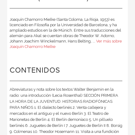
Joaquín Chamorro Mielke (Santa Coloma, La Rioja, 1953) es
licenciado en Filosofía por la Universidad de Barcelona, y ha
ampliado estudios en la de Múnich. Entre sus traducciones del
alemán para Akal se cuentan obras de Theodor W. Adorno,
Johann Joachim Winckelmann, Hans Belting, ...
Ver más sobre
Joaquín Chamorro Mielke
CONTENIDOS
Abreviaturas y nota sobre los textos Walter Benjamin en la
radio: una introducción (Lecia Rosenthal) SECCIÓN PRIMERA
LA HORA DE LA JUVENTUD: HISTORIAS RADIOFÓNICAS
PARA NIÑOS 1. El dialecto berlinés 2. Venta callejera y
mercados en el antiguo y el nuevo Berlín 3. El Teatro de
Marionetas de Berlín 4. El Berlín demoníaco 5. Un pilluelo
berlinés 6. Juguetes de Berlín I 7. Juguetes de Berlín II 8. Borsig
9. Colmenas 10. Theodor Hosemann 11. Visita a una fundición