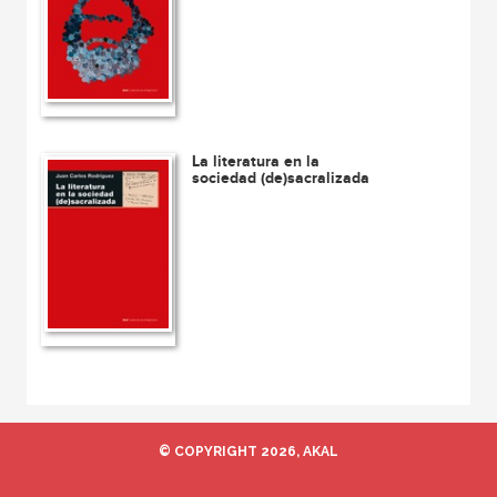
La literatura en la
sociedad (de)sacralizada
© COPYRIGHT 2026, AKAL