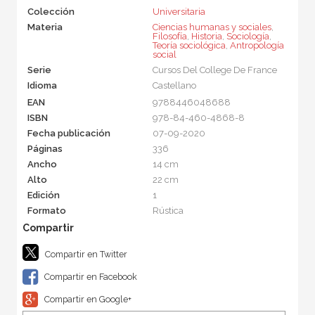
Colección
Universitaria
Materia
Ciencias humanas y sociales
,
Filosofía
,
Historia
,
Sociología
,
Teoría sociológica
,
Antropología
social
Serie
Cursos Del College De France
Idioma
Castellano
EAN
9788446048688
ISBN
978-84-460-4868-8
Fecha publicación
07-09-2020
Páginas
336
Ancho
14 cm
Alto
22 cm
Edición
1
Formato
Rústica
Compartir en Twitter
Compartir en Facebook
Compartir en Google+