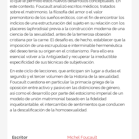
lo que le permitió estos nuevos desarrollos conceptuales. En
este contexto, Foucault analizó escritos médicos, tratados
sobre el matrimonio, la filosofía del amor o el valor
premonitorio de los sueños eróticos, con el fin de encontrar los
indicios de una estructuración del sujeto en su relación con los
placeres (aphrodisia) previa a la construcción moderna de una
ciencia de la sexualidad, antes de la temerosa obsesión
cristiana por la carne. El desafío es, de hecho, establecer que la
imposición de una escrupulosa e interminable hermenéutica
del deseo tenía su origen en el cristianismo. Para ello era
esencial volver a la Antigüedad y recuperar la irreductible
especificidad de sus técnicas de subjetivación.
En este ciclo de lecciones, que anticipan sin lugar a dudas el
segundo y el tercer volumen de la Historia de la sexualidad,
Foucault cuestiona en particular la primacía griega de la
oposición entre activo y pasivo en las distinciones de género,
así como el desarrollo por parte del estoicismo imperial de un
modelo de unión matrimonial basado en la fidelidad
inquebrantable, el intercambio de sentimientos que conducen
a la descalificación de la homosexualidad.
Escritor
Michel Foucault