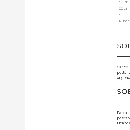
14 cm
22 cm
1
Rústic
SOB
Carlos 
posteri
orígenes
SOB
Pablo I
posesió
Licenci