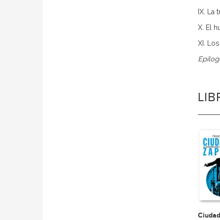
IX. La 
X. El 
XI. Lo
Epílog
LI
Ciudad