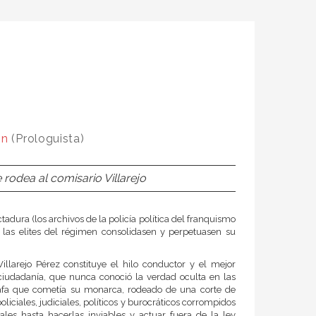
ón
(Prologuista)
rodea al comisario Villarejo
ctadura (los archivos de la policía política del franquismo
 las elites del régimen consolidasen y perpetuasen su
llarejo Pérez constituye el hilo conductor y el mejor
iudadanía, que nunca conoció la verdad oculta en las
tafa que cometía su monarca, rodeado de una corte de
ciales, judiciales, políticos y burocráticos corrompidos
ales hasta hacerlas inviables y actuar fuera de la ley