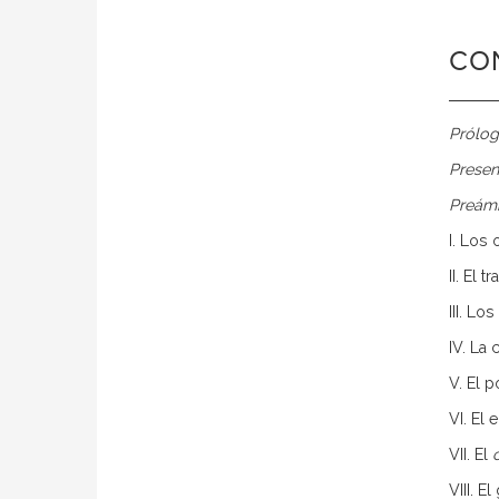
CO
Prólo
Presen
Preám
I. Los
II. El 
III. L
IV. La
V. El 
VI. El
VII. El
VIII. E