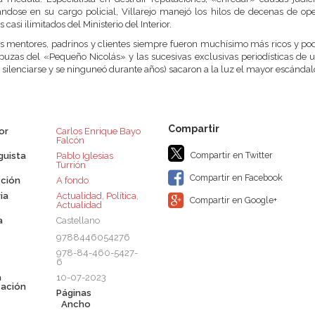
dose en su cargo policial, Villarejo manejó los hilos de decenas de oper
 casi ilimitados del Ministerio del Interior.
s mentores, padrinos y clientes siempre fueron muchísimo más ricos y po
puzas del «Pequeño Nicolás» y las sucesivas exclusivas periodísticas de 
e silenciarse y se ninguneó durante años) sacaron a la luz el mayor escándal
or
Carlos Enrique Bayo
Falcón
Compartir en Twitter
guista
Pablo Iglesias
Turrión
Compartir en Facebook
ción
A fondo
ia
Actualidad
,
Política
,
Compartir en Google+
Actualidad
a
Castellano
9788446054276
978-84-460-5427-
6
a
10-07-2023
cación
Páginas
Ancho