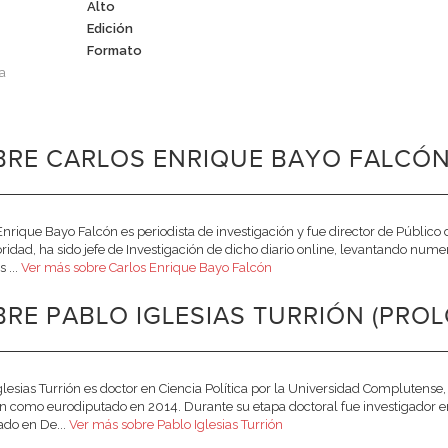
Alto
Edición
Formato
a
RE CARLOS ENRIQUE BAYO FALCÓN 
Enrique Bayo Falcón es periodista de investigación y fue director de Público
oridad, ha sido jefe de Investigación de dicho diario online, levantando numer
 ...
Ver más sobre Carlos Enrique Bayo Falcón
RE PABLO IGLESIAS TURRIÓN (PROL
glesias Turrión es doctor en Ciencia Política por la Universidad Complutens
n como eurodiputado en 2014. Durante su etapa doctoral fue investigador e
ado en De...
Ver más sobre Pablo Iglesias Turrión