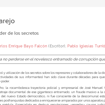
larejo
der de los secretos
rlos Enrique Bayo Falcón
(Escritor),
Pablo Iglesias Turri
a no perderse en el novelesco entramado de corrupción que 
rol y utilización de los secretos sobre los represores y colaboradores de la di
ctividades de sus informantes) han sido clave durante décadas para que
 poder.
o, la rocambolesca trayectoria policial y empresarial de José Manuel Vi
etraje documental de ese gigantesco entramado; un fraude masivo a la c
s del nuevo Estado democrático, ni fue consciente de la descomunal es
es posfranquistas dedicados a enriquecerse amparados por unos aparatos poli
a médula. Especialista en destruir reputaciones, «enredar» causas judici