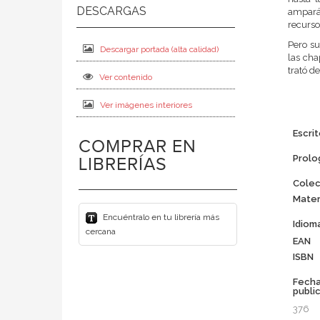
amparán
recursos
Pero su
Descargar portada (alta calidad)
las cha
trató d
Ver contenido
Ver imágenes interiores
Escrit
COMPRAR EN
Prolo
LIBRERÍAS
Colec
Mater
Encuéntralo en tu librería más
Idiom
cercana
EAN
ISBN
Fech
publi
376