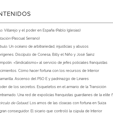
NTENIDOS
go.
Villarejo y el poder en España (Pablo Iglesias)
tación
(Pascual Serrano)
bulo.
Un océano de arbitrariedad, injusticias y abusos
 orígenes. Discípulo de Conesa, Billy el Niño y José Sainz
trampolín. «Sindicalismo» al servicio de jefes policiales franquistas
os cimientos. Cómo hacer fortuna con los recursos de Interior
 camarilla. Ascenso del PSO E y padrinazgo de Linares
poder de los secretos. Esqueletos en el armario de la Transición
 entramado. Una red de expolicías franquistas guardianes de la elit
círculo de Gstaad
. Los amos de las cloacas con fortuna en Suiza
l gran conseguidor. El sicario que controló la cúpula de Interior