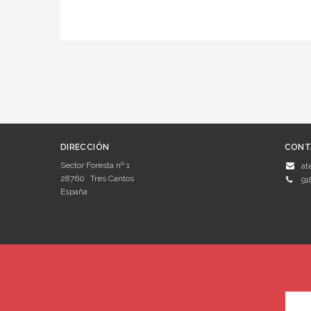
DIRECCIÓN
CONT
Sector Foresta nº 1
at
28760
Tres Cantos
91
España