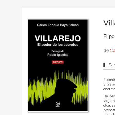
Vil
El po
de
Ca
Par
El cont
y las a
enorme
De hech
largom
cloaca
prebost
hasta l