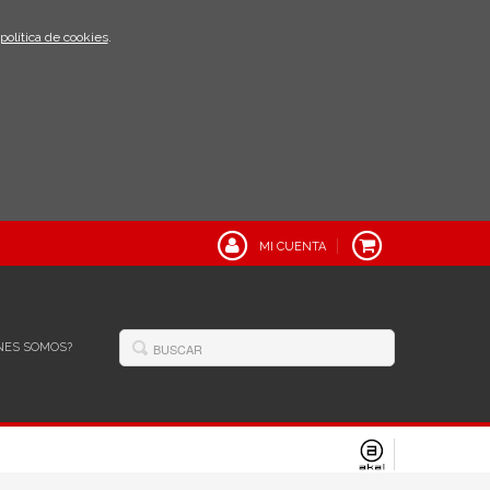
política de cookies
.
MI CUENTA
NES SOMOS?