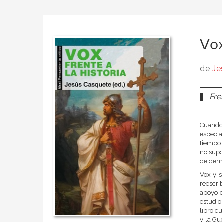
Vox
de
Je
Fre
Cuando 
especia
tiempo 
no supo
de dema
Vox y s
reescri
apoyo d
estudio
libro c
y la Gu