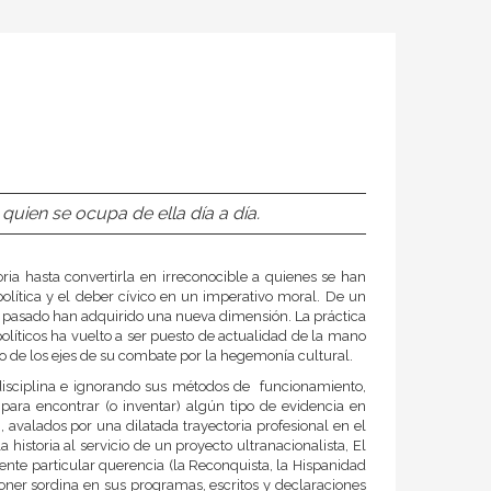
quien se ocupa de ella día a día.
ria hasta convertirla en irreconocible a quienes se han
 política y el deber cívico en un imperativo moral. De un
 el pasado han adquirido una nueva dimensión. La práctica
olíticos ha vuelto a ser puesto de actualidad de la mano
 de los ejes de su combate por la hegemonía cultural.
disciplina e ignorando sus métodos de funcionamiento,
para encontrar (o inventar) algún tipo de evidencia en
, avalados por una dilatada trayectoria profesional en el
a historia al servicio de un proyecto ultranacionalista, El
iente particular querencia (la Reconquista, la Hispanidad
oner sordina en sus programas, escritos y declaraciones