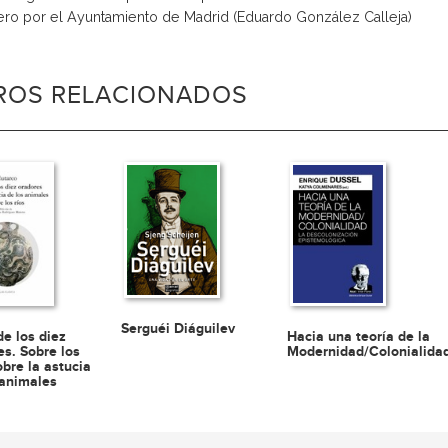
ero por el Ayuntamiento de Madrid (Eduardo González Calleja)
BROS RELACIONADOS
Serguéi Diáguilev
Hacia una teoría de la
de los diez
Modernidad/Colonialida
es. Sobre los
obre la astucia
 animales