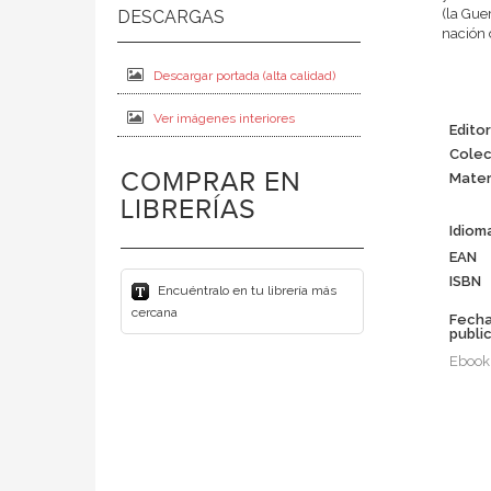
(la Gue
nación 
Descargar portada (alta calidad)
Ver imágenes interiores
Editor
Colec
COMPRAR EN
Mater
LIBRERÍAS
Idiom
EAN
ISBN
Encuéntralo en tu librería más
cercana
Fech
publi
Ebook