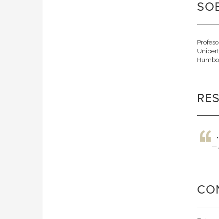
SOB
Profeso
Unibert
Humbold
RE
—
CO