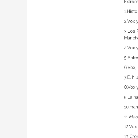
Extrem
1.Histo
2.Vox 
3.Los 
Manch
4.Vox 
5.Ante
6.Vox,
7.El hi
8.Vox 
9.La n
10.Fran
11.
Madr
12.Vox 
13.Cro