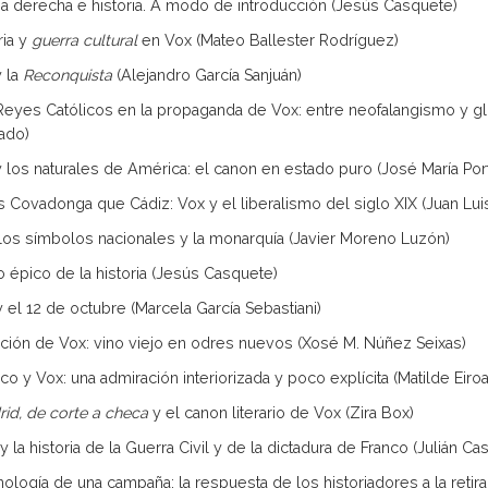
a derecha e historia. A modo de introducción (Jesús Casquete)
ria y
guerra cultural
en Vox (Mateo Ballester Rodríguez)
y la
Reconquista
(Alejandro García Sanjuán)
Reyes Católicos en la propaganda de Vox: entre neofalangismo y glo
ado)
y los naturales de América: el canon en estado puro (José María Port
s Covadonga que Cádiz: Vox y el liberalismo del siglo XIX (Juan Lui
 los símbolos nacionales y la monarquía (Javier Moreno Luzón)
lo épico de la historia (Jesús Casquete)
y el 12 de octubre (Marcela García Sebastiani)
ación de Vox: vino viejo en odres nuevos (Xosé M. Núñez Seixas)
co y Vox: una admiración interiorizada y poco explícita (Matilde Eiro
id, de corte a checa
y el canon literario de Vox (Zira Box)
y la historia de la Guerra Civil y de la dictadura de Franco (Julián Ca
nología de una campaña: la respuesta de los historiadores a la retir