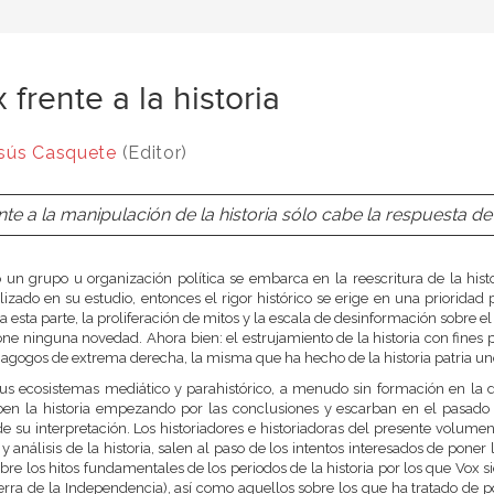
 frente a la historia
sús Casquete
(Editor)
nte a la manipulación de la historia sólo cabe la respuesta de 
un grupo u organización política se embarca en la reescritura de la histo
lizado en su estudio, entonces el rigor histórico se erige en una prioridad
a esta parte, la proliferación de mitos y la escala de desinformación sobre
ne ninguna novedad. Ahora bien: el estrujamiento de la historia con fines p
gogos de extrema derecha, la misma que ha hecho de la historia patria uno
us ecosistemas mediático y parahistórico, a menudo sin formación en la 
ben la historia empezando por las conclusiones y escarban en el pasado 
e su interpretación. Los historiadores e historiadoras del presente volumen
 y análisis de la historia, salen al paso de los intentos interesados de poner l
ubre los hitos fundamentales de los periodos de la historia por los que Vox s
erra de la Independencia), así como aquellos sobre los que ha tratado de p