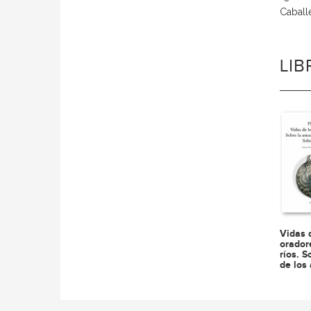
Caball
LI
Vidas 
orador
ríos. S
de los