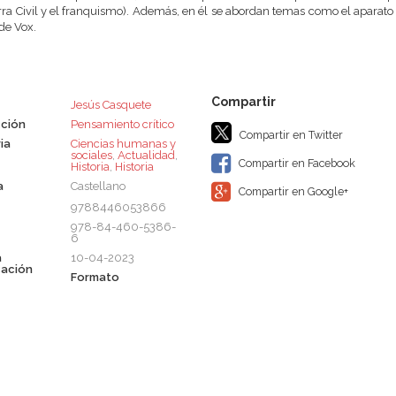
rra Civil y el franquismo). Además, en él se abordan temas como el aparato si
de Vox.
Jesús Casquete
ción
Pensamiento crítico
Compartir en Twitter
ia
Ciencias humanas y
sociales
,
Actualidad
,
Compartir en Facebook
Historia
,
Historia
a
Castellano
Compartir en Google+
9788446053866
978-84-460-5386-
6
a
10-04-2023
cación
Formato