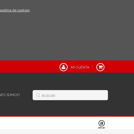
política de cookies
.
MI CUENTA
NES SOMOS?