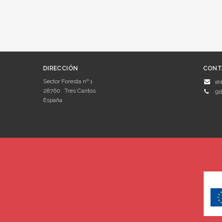
DIRECCIÓN
CONT
Sector Foresta nº 1
at
28760
Tres Cantos
91
España