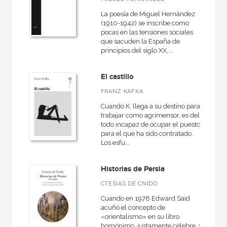
La poesía de Miguel Hernández
(1910-1942) se inscribe como
pocas en las tensiones sociales
que sacuden la España de
principios del siglo XX,...
El castillo
FRANZ KAFKA
Cuando K. llega a su destino para
trabajar como agrimensor, es del
todo incapaz de ocupar el puesto
para el que ha sido contratado.
Los esfu...
Historias de Persia
CTESIAS DE CNIDO
Cuando en 1978 Edward Said
acuñó el concepto de
«orientalismo» en su libro
homónimo, justamente célebre, y