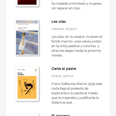
ha matado a hombres y mujeres
sin reparar en clas...
Las olas
VIRGINIA WOOLF
Las olas, en su resaca, mueven el
fondo marino: unas veces juntan
en la orilla piedras y conchas, y
otras las alejan hasta la próxima
marea....
Carta al padre
FRANZ KAFKA
Franz Kafka escribió en 1919 esta
carta bajo el pretexto de
explicarle a su padre el miedo
que le inspiraba y justificarle la
distancia que ...
El proceso