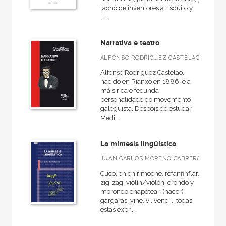
tachó de inventores a Esquilo y
H...
Narrativa e teatro
ALFONSO RODRÍGUEZ CASTELAO
Alfonso Rodríguez Castelao,
nacido en Rianxo en 1886, é a
máis rica e fecunda
personalidade do movemento
galeguista. Despois de estudar
Medi...
La mímesis lingüística
JUAN CARLOS MORENO CABRERA
Cuco, chichirimoche, refanfinflar,
zig-zag, violín/violón, orondo y
morondo chapotear, (hacer)
gárgaras, vine, vi, vencí... todas
estas expr...