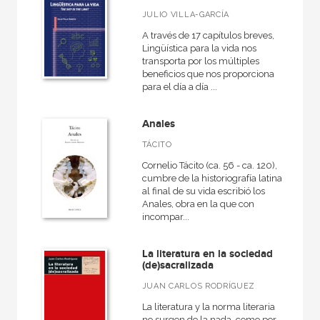
JULIO VILLA-GARCÍA
A través de 17 capítulos breves,
Lingüística para la vida nos
transporta por los múltiples
beneficios que nos proporciona
para el día a día ...
Anales
TÁCITO
Cornelio Tácito (ca. 56 - ca. 120),
cumbre de la historiografía latina,
al final de su vida escribió los
Anales, obra en la que con
incompar...
La literatura en la sociedad
(de)sacralizada
JUAN CARLOS RODRÍGUEZ
La literatura y la norma literaria
no surgen de la nada, como por