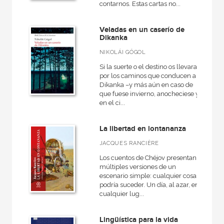
contarnos. Estas cartas no...
Veladas en un caserío de
CATÁLOGOS PDF
Dikanka
Catálogos PDF
NIKOLÁI GÓGOL
Si la suerte o el destino os llevara
por los caminos que conducen a
Dikanka –y más aún en caso de
que fuese invierno, anocheciese y
en el ci...
La libertad en lontananza
JACQUES RANCIÈRE
Los cuentos de Chéjov presentan
múltiples versiones de un
escenario simple: cualquier cosa
podría suceder. Un día, al azar, en
cualquier lug...
Lingüística para la vida