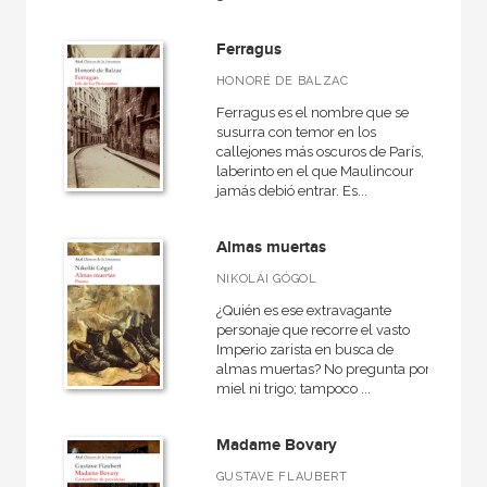
Medieval
Ferragus
General
HONORÉ DE BALZAC
Historia de la literatura
Ferragus es el nombre que se
VER TODAS... (12)
susurra con temor en los
callejones más oscuros de París,
laberinto en el que Maulincour
jamás debió entrar. Es...
NUESTRAS COLECCIONES
Almas muertas
50 Aniversario
NIKOLÁI GÓGOL
Anverso
¿Quién es ese extravagante
personaje que recorre el vasto
Arealonga - Letras galegas
Imperio zarista en busca de
almas muertas? No pregunta por
Arqueología
miel ni trigo; tampoco ...
Arte y estética
Madame Bovary
Básica de bolsillo
GUSTAVE FLAUBERT