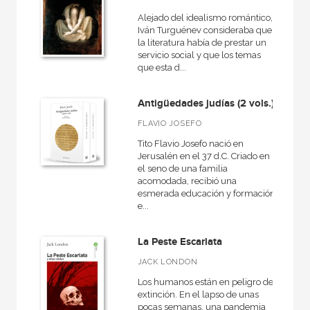
Alejado del idealismo romántico,
Iván Turguénev consideraba que
la literatura había de prestar un
servicio social y que los temas
que esta d...
Antigüedades judías (2 vols.)
FLAVIO JOSEFO
Tito Flavio Josefo nació en
Jerusalén en el 37 d.C. Criado en
el seno de una familia
acomodada, recibió una
esmerada educación y formación
e...
La Peste Escarlata
JACK LONDON
Los humanos están en peligro de
extinción. En el lapso de unas
pocas semanas, una pandemia