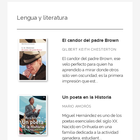
FILTRADO POR:
Lengua y literatura
Ciencias humanas y sociales
Lengua y literatura
El candor del padre Brown
GILBERT KEITH CHESTERTON
El candor del padre Brown, ese
MATERIAS
velo perfecto para quien ha
aprendido a mirar donde otros
Actual
solo ven oscuridad, es la primera
impresión que est...
Teatro
Antiguo
Un poeta en la Historia
Teoría literaria
MARIO AMORÓS
Moderna
Miguel Hernández es uno de los
poetas esenciales del siglo XX.
Lingüística
Nacido en Orihuela en una
familia dedicada a la actividad
Narrativa
ganadera, estudiant...