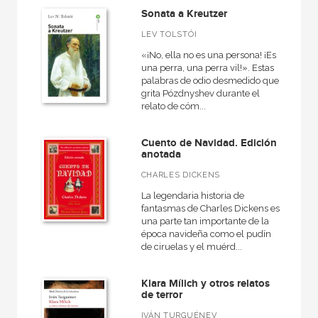
Sonata a Kreutzer
LEV TOLSTÓI
«¡No, ella no es una persona! ¡Es
una perra, una perra vil!». Estas
palabras de odio desmedido que
grita Pózdnyshev durante el
relato de cóm...
Cuento de Navidad. Edición
anotada
CHARLES DICKENS
La legendaria historia de
fantasmas de Charles Dickens es
una parte tan importante de la
época navideña como el pudín
de ciruelas y el muérd...
Klara Mílich y otros relatos
de terror
IVÁN TURGUÉNEV