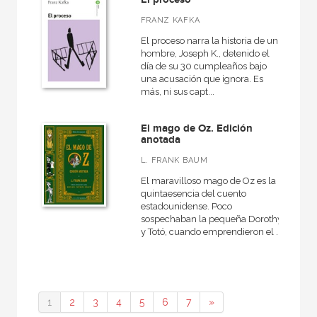
FRANZ KAFKA
El proceso narra la historia de un
hombre, Joseph K., detenido el
día de su 30 cumpleaños bajo
una acusación que ignora. Es
más, ni sus capt...
El mago de Oz. Edición
anotada
L. FRANK BAUM
El maravilloso mago de Oz es la
quintaesencia del cuento
estadounidense. Poco
sospechaban la pequeña Dorothy
y Totó, cuando emprendieron el ...
1
2
3
4
5
6
7
»