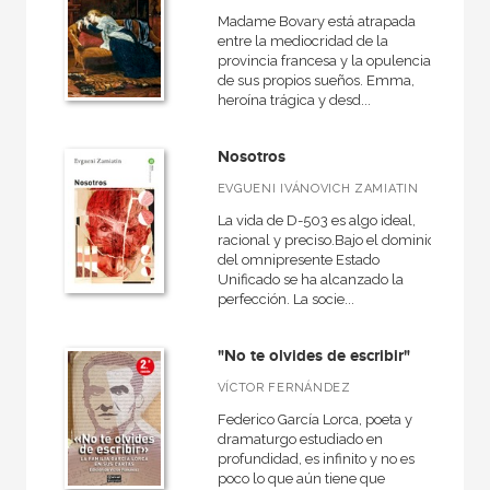
Básica de Bolsillo  Adorno. Obra completa
Madame Bovary está atrapada
entre la mediocridad de la
Básica de Bolsillo  Alejo Carpentier. Narrativa completa
provincia francesa y la opulencia
Básica de Bolsillo  Serie Clásicos de la lengua española
de sus propios sueños. Emma,
heroína trágica y desd...
Básica de Bolsillo  Serie Clásicos de la literatura alemana
Nosotros
VER TODAS... (53)
EVGUENI IVÁNOVICH ZAMIATIN
La vida de D-503 es algo ideal,
racional y preciso.Bajo el dominio
del omnipresente Estado
NUESTROS FORMATOS
Unificado se ha alcanzado la
perfección. La socie...
Cartoné
Ebook
"No te olvides de escribir"
Ebook
VÍCTOR FERNÁNDEZ
Papel
Federico García Lorca, poeta y
dramaturgo estudiado en
Rústica
profundidad, es infinito y no es
poco lo que aún tiene que