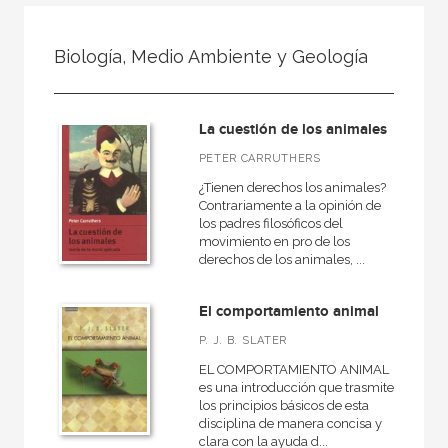
FILTRADO POR:
Biología, Medio Ambiente y Geología
Ciencias naturales y técnicas
Biología, Medio Ambiente y Geología
La cuestión de los animales
PETER CARRUTHERS
¿Tienen derechos los animales?
MATERIAS
Contrariamente a la opinión de
los padres filosóficos del
Matemáticas
movimiento en pro de los
derechos de los animales, ...
Física y Química
Astronomía
El comportamiento animal
Biología, Medio Ambiente y Geología
P. J. B. SLATER
EL COMPORTAMIENTO ANIMAL
es una introducción que trasmite
los principios básicos de esta
NUESTRAS COLECCIONES
disciplina de manera concisa y
clara con la ayuda d...