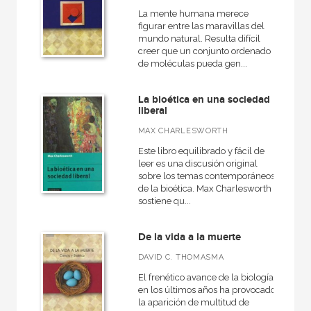
NUESTROS FORMATOS
La mente humana merece
figurar entre las maravillas del
Cartoné
mundo natural. Resulta difícil
creer que un conjunto ordenado
Ebook
de moléculas pueda gen...
Ebook
La bioética en una sociedad
Papel
liberal
Rústica
MAX CHARLESWORTH
Este libro equilibrado y fácil de
leer es una discusión original
sobre los temas contemporáneos
CATÁLOGOS PDF
de la bioética. Max Charlesworth
sostiene qu...
Catálogos PDF
De la vida a la muerte
DAVID C. THOMASMA
El frenético avance de la biología
en los últimos años ha provocado
la aparición de multitud de