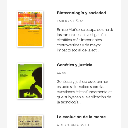
A fondo
Anverso
Biotecnología y sociedad
EMILIO MUÑOZ
Arqueología
Emilio Muñoz se ocupa de una de
Arte contemporáneo
las ramas de la investigación
científica más importantes,
Básica de Bolsillo  Serie Ciencia
controvertidas y de mayor
impacto social de la act...
Cartooning for Peace
Ciencia
Genética y justicia
Ciencia, Tecnología, Sociedad e Innovación
AA.VV.
Diccionarios
Genética y justicia es el primer
estudio sistemático sobre las
El libro de...
cuestiones éticas fundamentales
que subyacen a la aplicación de
VER TODAS... (21)
la tecnología...
La evolución de la mente
A. G. CAIRNS-SMITH