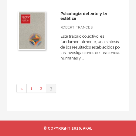
Artes escénicas
Psicología del arte y la
Medieval
estética
Actual
ROBERT FRANCES
Arquitectura
Este trabajo colectivo, es
fundamentalmente, una síntesis
VER TODAS... (14)
de los resultados establecidos por
las investigaciones de las ciencias
humanas y,...
NUESTRAS COLECCIONES
50 Aniversario
«
1
2
3
Arte contemporáneo
Artefactos
Arte y estética
Básica de bolsillo
© COPYRIGHT 2026, AKAL