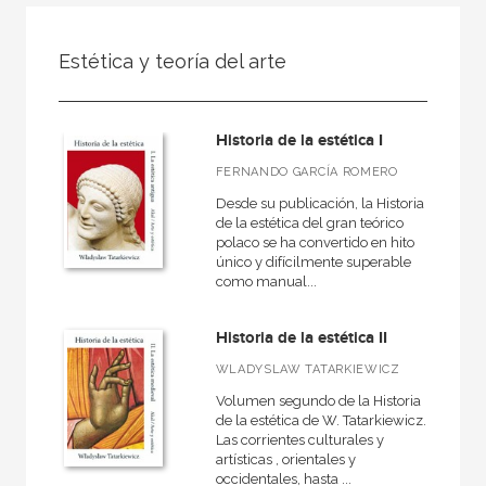
FILTRADO POR:
Estética y teoría del arte
Ciencias humanas y sociales
Arte
Historia de la estética I
Estética y teoría del arte
FERNANDO GARCÍA ROMERO
Desde su publicación, la Historia
de la estética del gran teórico
polaco se ha convertido en hito
MATERIAS
único y difícilmente superable
como manual...
Antiguo
Artes decorativas
Historia de la estética II
Escultura
WLADYSLAW TATARKIEWICZ
Prehistoria
Volumen segundo de la Historia
de la estética de W. Tatarkiewicz.
Estética y teoría del arte
Las corrientes culturales y
artísticas , orientales y
Museología
occidentales, hasta ...