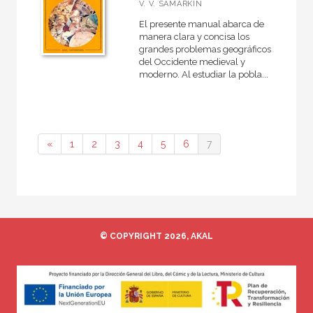
V. V. SAMARKIN
El presente manual abarca de
manera clara y concisa los
grandes problemas geográficos
del Occidente medieval y
moderno. Al estudiar la pobla...
«
1
2
3
4
5
6
7
© COPYRIGHT 2026, AKAL