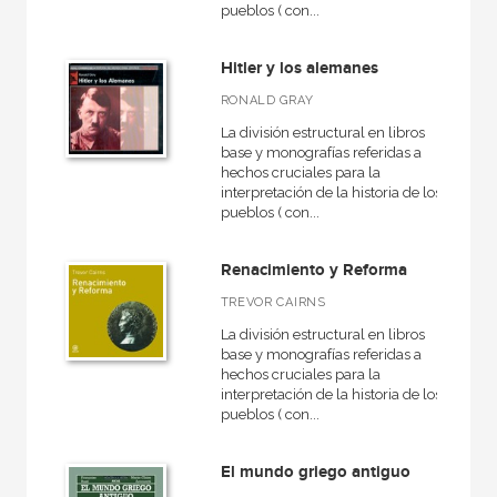
pueblos ( con...
América
Egipto
Hitler y los alemanes
Medieval
RONALD GRAY
General
La división estructural en libros
base y monografías referidas a
VER TODAS... (16)
hechos cruciales para la
interpretación de la historia de los
pueblos ( con...
Renacimiento y Reforma
NUESTRAS COLECCIONES
TREVOR CAIRNS
Arealonga - Letras galegas
La división estructural en libros
Arqueología
base y monografías referidas a
hechos cruciales para la
Arte en contexto
interpretación de la historia de los
pueblos ( con...
Arte y estética
Atlas Akal
El mundo griego antiguo