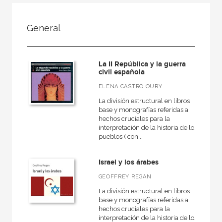
FILTRADO POR:
General
Ciencias humanas y sociales
Historia
La II República y la guerra
General
civil española
ELENA CASTRO OURY
La división estructural en libros
base y monografías referidas a
MATERIAS
hechos cruciales para la
interpretación de la historia de los
Arqueología
pueblos ( con...
Europa
Israel y los árabes
Roma
GEOFFREY REGAN
Actual
La división estructural en libros
Prehistoria
base y monografías referidas a
hechos cruciales para la
Grecia
interpretación de la historia de los