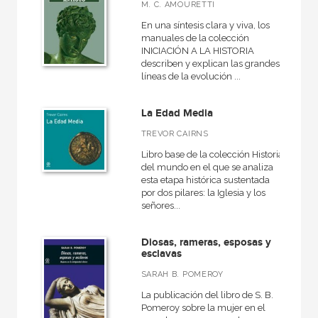
Básica de Bolsillo  Serie Clásicos del pensamiento político
M. C. AMOURETTI
En una síntesis clara y viva, los
Básica de Bolsillo  Serie Referencia
manuales de la colección
INICIACIÓN A LA HISTORIA
Básica de Bolsillo  Serie Utopías
describen y explican las grandes
Caprichos
líneas de la evolución ...
Ciencia
La Edad Media
VER TODAS... (36)
TREVOR CAIRNS
Libro base de la colección Historia
del mundo en el que se analiza
esta etapa histórica sustentada
por dos pilares: la Iglesia y los
NUESTROS FORMATOS
señores...
Cartoné
Diosas, rameras, esposas y
Ebook
esclavas
Ebook
SARAH B. POMEROY
La publicación del libro de S. B.
Papel
Pomeroy sobre la mujer en el