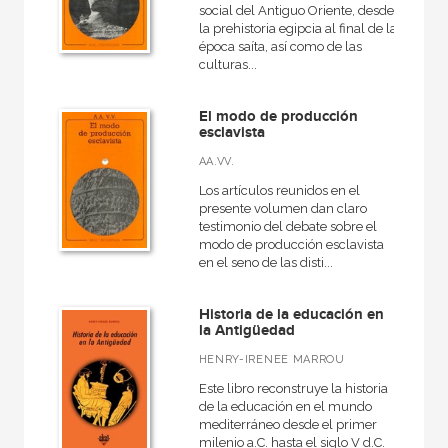
social del Antiguo Oriente, desde
la prehistoria egipcia al final de la
época saíta, así como de las
culturas...
El modo de producción
esclavista
AA.VV.
Los artículos reunidos en el
presente volumen dan claro
testimonio del debate sobre el
modo de producción esclavista
en el seno de las disti...
Historia de la educación en
la Antigüedad
HENRY-IRENEE MARROU
Este libro reconstruye la historia
de la educación en el mundo
mediterráneo desde el primer
milenio a.C. hasta el siglo V d.C.