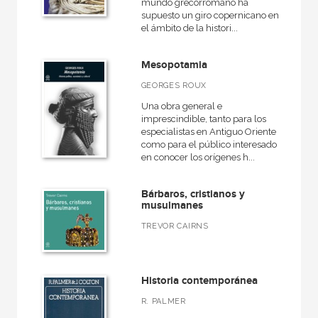
Rústica
mundo grecorromano ha
supuesto un giro copernicano en
el ámbito de la histori...
Mesopotamia
CATÁLOGOS PDF
GEORGES ROUX
Catálogos PDF
Una obra general e
imprescindible, tanto para los
especialistas en Antiguo Oriente
como para el público interesado
en conocer los orígenes h...
Bárbaros, cristianos y
musulmanes
TREVOR CAIRNS
Historia contemporánea
R. PALMER