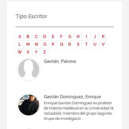
Todos
Colaborador
Tipo Escritor
Compilador
Compiladora
A
B
C
D
E
F
G
H
I
J
K
Coordinador
L
M
N
O
P
Q
R
S
T
U
V
Editor
W
X
Y
Z
Editora
Gavilán, Paloma
Escritor
Escritora
Ilustrador
Gavilán Domínguez, Enrique
Prologuista
Enrique Gavilán Domínguez es profesor
de Historia medieval en la Universidad de
Traductor
Valladolid, miembro del grupo Sagunto,
Grupo de investigació...
Traductora