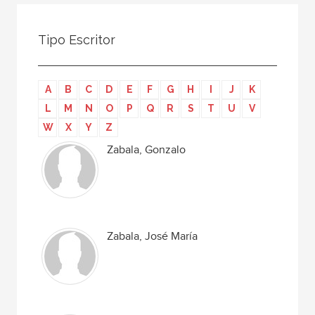
Todos
Colaborador
Tipo Escritor
Compilador
Compiladora
A
B
C
D
E
F
G
H
I
J
K
Coordinador
L
M
N
O
P
Q
R
S
T
U
V
Editor
W
X
Y
Z
Editora
Zabala, Gonzalo
Escritor
Escritora
Ilustrador
Zabala, José María
Prologuista
Traductor
Traductora