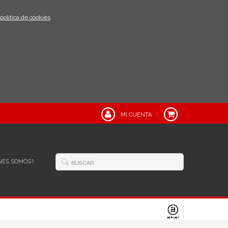
política de cookies
.
MI CUENTA
NES SOMOS?