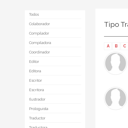
Todos
Tipo T
Colaborador
Compilador
Compiladora
A
B
C
Coordinador
Editor
Editora
Escritor
Escritora
Ilustrador
Prologuista
Traductor
Traductora