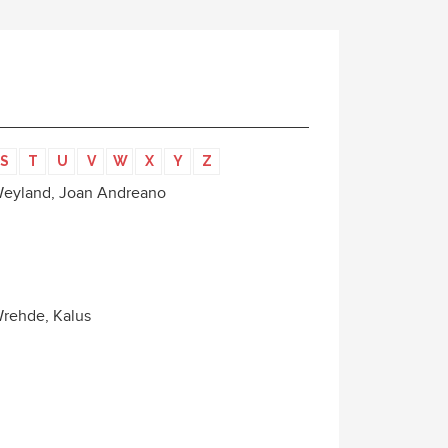
S
T
U
V
W
X
Y
Z
eyland, Joan Andreano
rehde, Kalus