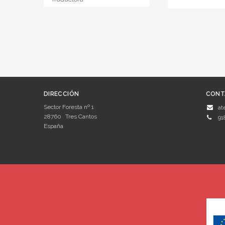
DIRECCIÓN
CONT
Sector Foresta nº 1
at
28760
Tres Cantos
91
España