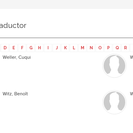
raductor
D
E
F
G
H
I
J
K
L
M
N
O
P
Q
R
Weller, Cuqui
W
Witz, Benoît
W