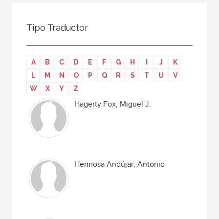
Todos
Colaborador
Tipo Traductor
Compilador
Compiladora
A
B
C
D
E
F
G
H
I
J
K
Coordinador
L
M
N
O
P
Q
R
S
T
U
V
Editor
W
X
Y
Z
Editora
Hagerty Fox, Miguel J.
Escritor
Escritora
Ilustrador
Hermosa Andújar, Antonio
Prologuista
Traductor
Traductora