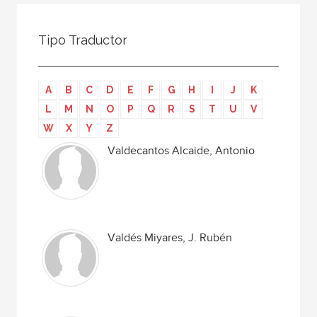
Todos
Colaborador
Tipo Traductor
Compilador
Compiladora
A
B
C
D
E
F
G
H
I
J
K
Coordinador
L
M
N
O
P
Q
R
S
T
U
V
Editor
W
X
Y
Z
Editora
Valdecantos Alcaide, Antonio
Escritor
Escritora
Ilustrador
Valdés Miyares, J. Rubén
Prologuista
Traductor
Traductora