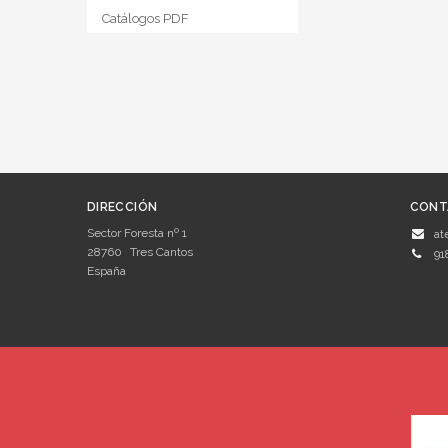
Catálogos PDF
DIRECCIÓN
CONT
Sector Foresta nº 1
at
28760
Tres Cantos
91
España