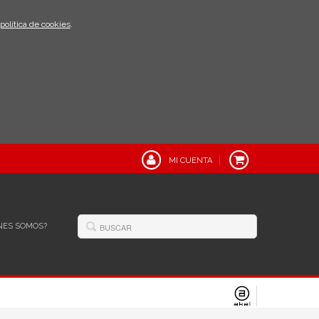
política de cookies
.
MI CUENTA
NES SOMOS?