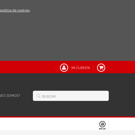
política de cookies
.
MI CUENTA
NES SOMOS?