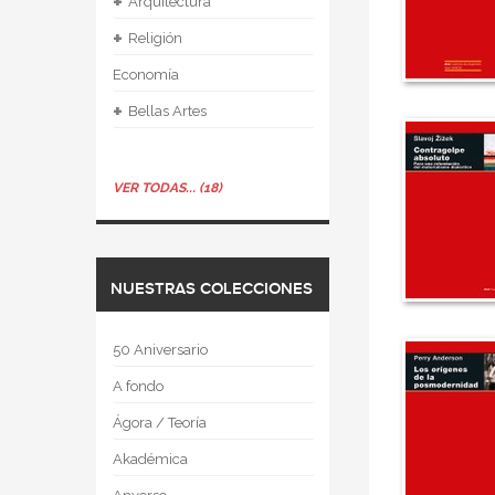
+
Arquitectura
+
Religión
Economía
+
Bellas Artes
VER TODAS... (18)
NUESTRAS COLECCIONES
50 Aniversario
A fondo
Ágora / Teoría
Akadémica