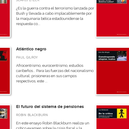
SLAVOJ ZIZEK
¿Es la guerra contra el terrorismo lanzada por
Bush y llevada a cabo implacablemente por
la maquinaria bélica estadounidense la
respuesta co...
Atlántico negro
PAUL GILROY
Afrocentrismo, eurocentrismo, estudios
caribeños... Para las fuerzas del nacionalismo
cultural, prisioneras en sus campos
respectivos, este ...
El futuro del sistema de pensiones
ROBIN BLACKBURN
En este ensayo Robin Blackburn realiza un
crítico examen sobre la crisis fiscal y la