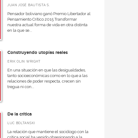
JUAN JOSÉ BAUTISTA S.
Pensador boliviano ganó Premio Libertador al
Pensamiento Crítico 2015 Transformar
nuestra actual forma de vida en otra distinta
en la que se...
Construyendo utopías reales
ERIK OLIN WRIGHT
En una situación en que las desigualdades,
tanto socioeconómicas como en lo que a las
relaciones de poder respecta, crecen sin
tregua ni con...
De la crítica
LUC BOLTANSKI
La relación que mantiene el sociólogo con la
crítica social ha venido obsesionando a la