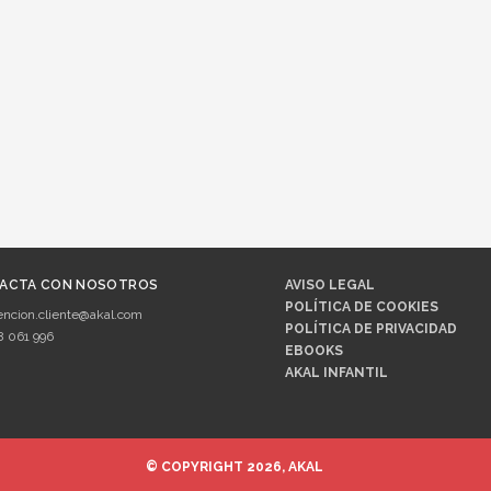
ACTA CON NOSOTROS
AVISO LEGAL
POLÍTICA DE COOKIES
encion.cliente@akal.com
POLÍTICA DE PRIVACIDAD
8 061 996
EBOOKS
AKAL INFANTIL
© COPYRIGHT 2026, AKAL