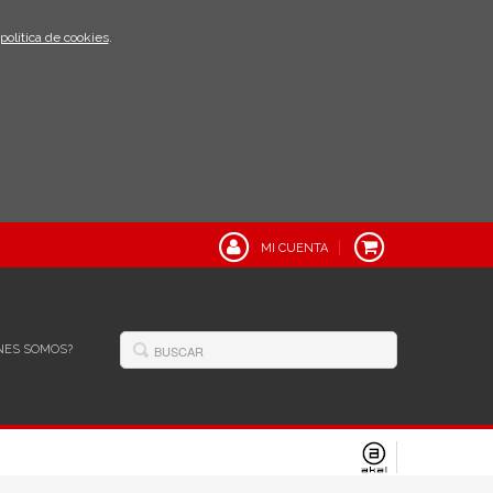
política de cookies
.
MI CUENTA
NES SOMOS?