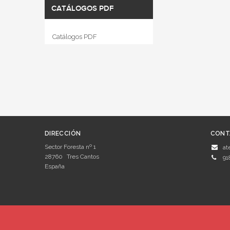
CATÁLOGOS PDF
Catálogos PDF
DIRECCIÓN
CONT
Sector Foresta nº 1
at
28760
Tres Cantos
91
España