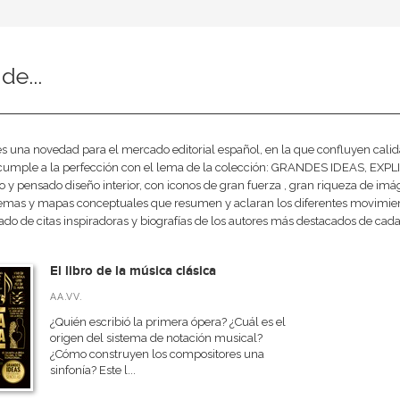
 de...
s una novedad para el mercado editorial español, en la que confluyen cali
 cumple a la perfección con el lema de la colección: GRANDES IDEAS, EXPL
 y pensado diseño interior, con iconos de gran fuerza , gran riqueza de imág
emas y mapas conceptuales que resumen y aclaran los diferentes movimiento
do de citas inspiradoras y biografías de los autores más destacados de cad
El libro de la música clásica
AA.VV.
¿Quién escribió la primera ópera? ¿Cuál es el
origen del sistema de notación musical?
¿Cómo construyen los compositores una
sinfonía? Este l...