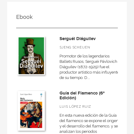
FILTRADO POR:
Ebook
Ciencias humanas y sociales
Música
Serguéi Diáguilev
Historia de la música
SJENG SCHEIJEN
Promotor de los legendarios
Ballets Rusos, Serguéi Pávlovich
Diáguilev (1872-1929) fue el
MATERIAS
productor artístico más influyente
de su tiempo. D...
Didáctica de la música
Medieval
Guía del Flamenco (6ª
Edición)
Moderna
LUIS LÓPEZ RUIZ
Musicas del mundo
En esta nueva edición de la Guía
Teoría de la música
del flamenco se expone el origen
y el desarrollo del flamenco, y se
General
analizan los periodos