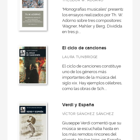
THEODOR W. ADORNO
'Monografías musicales' presenta
los ensayos realizados por Th. W.
Adorno sobre tres compositores:
Wagner, Mahler y Berg. Dividida
en tres p...
El ciclo de canciones
LAURA TUNBRIDGE
El ciclo de canciones constituye
uno de los géneros más
importantes de la música del
siglo xix. Hay ejemplos célebres,
como las obras de Sch...
Verdi y España
VÍCTOR SÁNCHEZ SÁNCHEZ
Giuseppe Verdi comentó que su
música se escuchaba hasta en
los más remotos rincones del
planeta. No tan lejos, en España