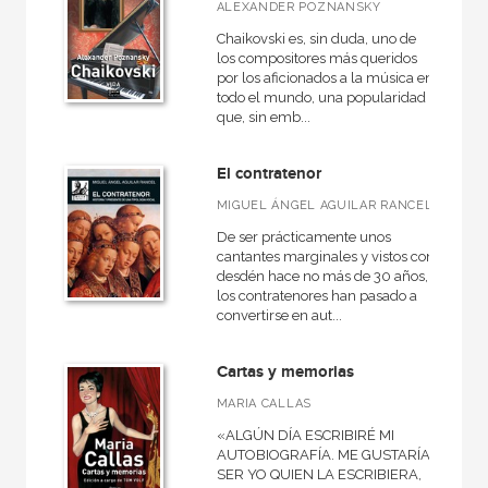
Música
ALEXANDER POZNANSKY
Chaikovski es, sin duda, uno de
Musica, Entorno musical
los compositores más queridos
por los aficionados a la música en
todo el mundo, una popularidad
que, sin emb...
NUESTROS FORMATOS
El contratenor
Cartoné
MIGUEL ÁNGEL AGUILAR RANCEL
Ebook
De ser prácticamente unos
Ebook
cantantes marginales y vistos con
desdén hace no más de 30 años,
Papel
los contratenores han pasado a
convertirse en aut...
Rústica
Cartas y memorias
MARIA CALLAS
CATÁLOGOS PDF
«ALGÚN DÍA ESCRIBIRÉ MI
AUTOBIOGRAFÍA. ME GUSTARÍA
Catálogos PDF
SER YO QUIEN LA ESCRIBIERA,